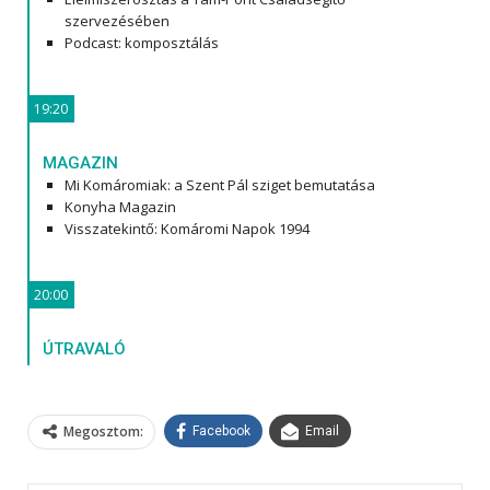
szervezésében
Podcast: komposztálás
19:20
MAGAZIN
Mi Komáromiak: a Szent Pál sziget bemutatása
Konyha Magazin
Visszatekintő: Komáromi Napok 1994
20:00
ÚTRAVALÓ
Megosztom:
Facebook
Email