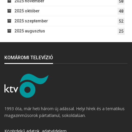
2025 november
58
2025 október
48
2025 szeptember
52
2025 augusztus
25
KOMÁROMI TELEVÍZIÓ
1993 óta, már heti három új adással. Helyi hírek és a tematikus
magazinműsorok pártatlanul, sokoldalúan.
Közérdekű adatok, adatvédelem