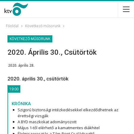
Főoldal
Következő műsorunk
KÖVETKEZŐ MŰSORUNK
2020. Április 30., Csütörtök
2020. április 28.
2020. április 30., csütörtök
19:00
KRÓNIKA
Szigorú biztonsági intézkedésekkel elkezdődhetnek az
érettségi vizsgák
A BYD maszkokat adományozott
Május 1-től elérhető a kamatmentes diákhitel
Élelmiszerosztás a Tám-Pont Családsegítő