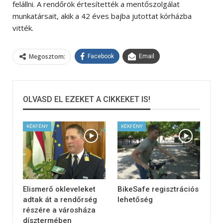
felállni. A rendőrök értesítették a mentőszolgálat
munkatársait, akik a 42 éves bajba jutottat kórházba
vitték.
Megosztom:
Facebook
Email
OLVASD EL EZEKET A CIKKEKET IS!
KÉKFÉNY
KÉKFÉNY
Elismerő okleveleket
BikeSafe regisztrációs
adtak át a rendőrség
lehetőség
részére a városháza
dísztermében