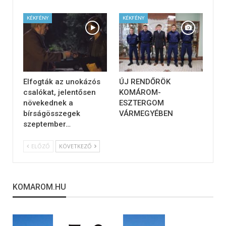
KÉKFÉNY
KÉKFÉNY
Elfogták az unokázós
ÚJ RENDŐRÖK
csalókat, jelentősen
KOMÁROM-
növekednek a
ESZTERGOM
bírságösszegek
VÁRMEGYÉBEN
szeptember…
ELŐZŐ
KÖVETKEZŐ
KOMAROM.HU