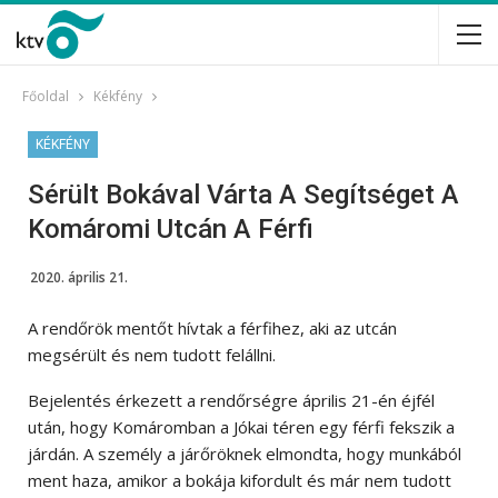
Főoldal
Kékfény
KÉKFÉNY
Sérült Bokával Várta A Segítséget A
Komáromi Utcán A Férfi
2020. április 21.
A rendőrök mentőt hívtak a férfihez, aki az utcán
megsérült és nem tudott felállni.
Bejelentés érkezett a rendőrségre április 21-én éjfél
után, hogy Komáromban a Jókai téren egy férfi fekszik a
járdán. A személy a járőröknek elmondta, hogy munkából
ment haza, amikor a bokája kifordult és már nem tudott