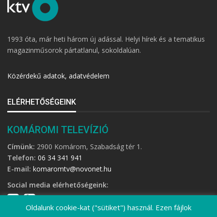
1993 óta, már heti három új adással. Helyi hírek és a tematikus
magazinműsorok pártatlanul, sokoldalúan.
Közérdekű adatok, adatvédelem
ELÉRHETŐSÉGEINK
KOMÁROMI TELEVÍZIÓ
Címünk:
2900 Komárom, Szabadság tér 1.
Telefon:
06 34 341 941
E-mail:
komaromtv@novonet.hu
Social media elérhetőségeink:
Oldalunk cookie-kat ("sütiket") használ. Ezen fájlok