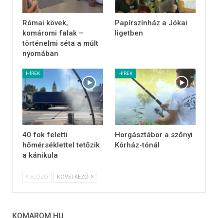
Római kövek,
Papírszínház a Jókai
komáromi falak –
ligetben
történelmi séta a múlt
nyomában
HÍREK
HÍREK
40 fok feletti
Horgásztábor a szőnyi
hőmérséklettel tetőzik
Kórház-tónál
a kánikula
ELŐZŐ
KÖVETKEZŐ
KOMAROM.HU