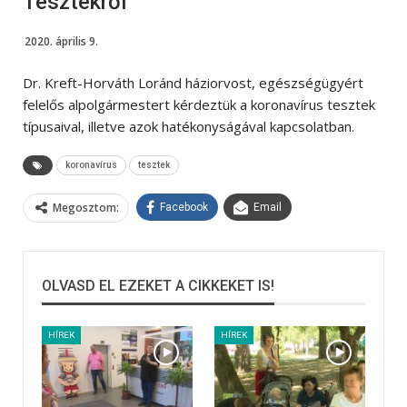
Tesztekről
2020. április 9.
Dr. Kreft-Horváth Loránd háziorvost, egészségügyért
felelős alpolgármestert kérdeztük a koronavírus tesztek
típusaival, illetve azok hatékonyságával kapcsolatban.
koronavírus
tesztek
Megosztom:
Facebook
Email
OLVASD EL EZEKET A CIKKEKET IS!
HÍREK
HÍREK