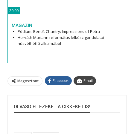
20:00
MAGAZIN
Pódium: Benoît Chantry: Impressions of Petra
Horváth Mariann református lelkész gondolatai
húsvéthétfő alkalmából
Megosztom:
Facebook
Email
OLVASD EL EZEKET A CIKKEKET IS!