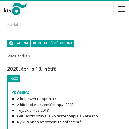
Főoldal
GALÉRIA
KÖVETKEZŐ MŰSORUNK
2020. április 9.
2020. április 13., hétfő
19:00
KRÓNIKA
A költészet napja 2013.
A kitelepítettek emléknapja 2013.
Tojáskiállítás 2018.
Gál László szaval a költészet napja alkalmából
Nyikus Anna az otthoni tojásfestésről