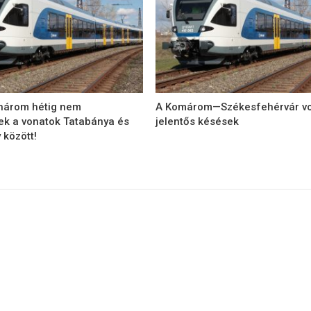
 három hétig nem
A Komárom—Székesfehérvár v
ek a vonatok Tatabánya és
jelentős késések
 között!