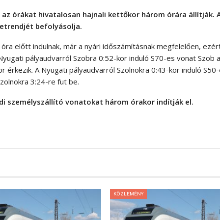
az órákat hivatalosan hajnali kettőkor három órára állítják. 
trendjét befolyásolja.
2 óra előtt indulnak, már a nyári időszámításnak megfelelően, ezér
 Nyugati pályaudvarról Szobra 0:52-kor induló S70-es vonat Szob 
r érkezik. A Nyugati pályaudvarról Szolnokra 0:43-kor induló S50
zolnokra 3:24-re fut be.
di személyszállító vonatokat három órakor indítják el.
KÖZLEMÉNY