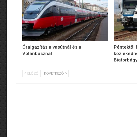
Óraigazítás a vasútnál és a
Péntektől
Volánbusznál
közlekedn
Biatorbágy
ELŐZŐ
KÖVETKEZŐ