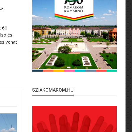
Az
t 60
alsó és
-es vonat
SZIAKOMAROM.HU