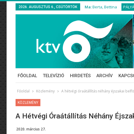
Ma:
Berta, Bettina
PÁLY
2026. AUGUSZTUS 6., CSÜTÖRTÖK
FŐOLDAL
TELEVÍZIÓ
HIRDETÉS
ARCHÍV
KAPCS
Főoldal
Közlemény
A hétvégi óraátállítás néhány éjszakai belf
KÖZLEMÉNY
A Hétvégi Óraátállítás Néhány Éjsza
2020. március 27.