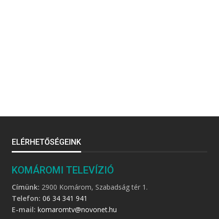
ELÉRHETŐSÉGEINK
KOMÁROMI TELEVÍZIÓ
Címünk:
2900 Komárom, Szabadság tér 1.
Telefon:
06 34 341 941
E-mail:
komaromtv@novonet.hu