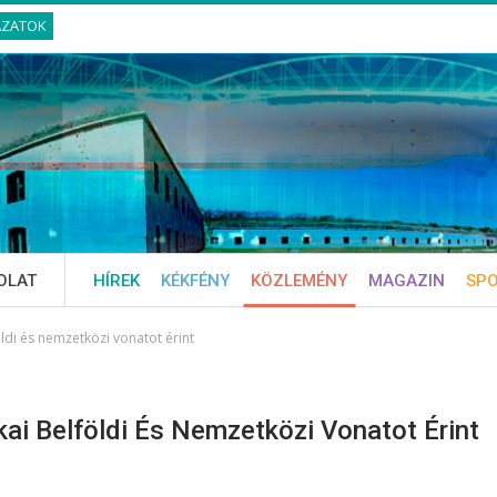
ÁZATOK
OLAT
HÍREK
KÉKFÉNY
KÖZLEMÉNY
MAGAZIN
SP
öldi és nemzetközi vonatot érint
kai Belföldi És Nemzetközi Vonatot Érint