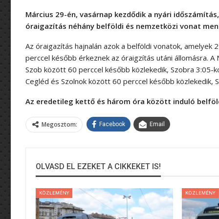
Március 29-én, vasárnap kezdődik a nyári időszámítás, 
óraigazítás néhány belföldi és nemzetközi vonat mene
Az óraigazítás hajnalán azok a belföldi vonatok, amelyek 
perccel később érkeznek az óraigzítás utáni állomásra. A
Szob között 60 perccel később közlekedik, Szobra 3:05-ko
Cegléd és Szolnok között 60 perccel később közlekedik, S
Az eredetileg kettő és három óra között induló belföl
Megosztom:
Facebook
Email
OLVASD EL EZEKET A CIKKEKET IS!
KÖZLEMÉNY
KÖZLEMÉNY