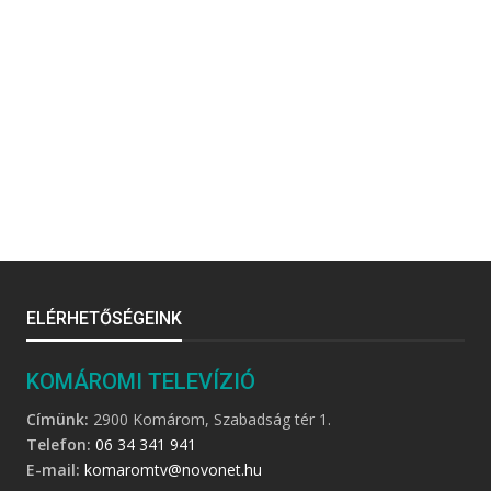
ELÉRHETŐSÉGEINK
KOMÁROMI TELEVÍZIÓ
Címünk:
2900 Komárom, Szabadság tér 1.
Telefon:
06 34 341 941
E-mail:
komaromtv@novonet.hu