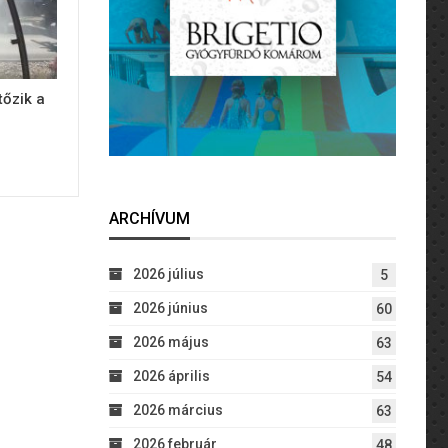
tőzik a
ARCHÍVUM
2026 július
5
2026 június
60
2026 május
63
2026 április
54
2026 március
63
2026 február
48