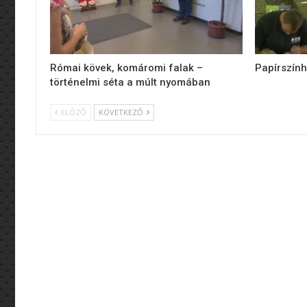
Római kövek, komáromi falak –
Papírszính
történelmi séta a múlt nyomában
ELŐZŐ
KÖVETKEZŐ