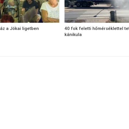
áz a Jókai ligetben
40 fok feletti hőmérséklettel te
kánikula