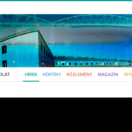
OLAT
HÍREK
KÉKFÉNY
KÖZLEMÉNY
MAGAZIN
SP