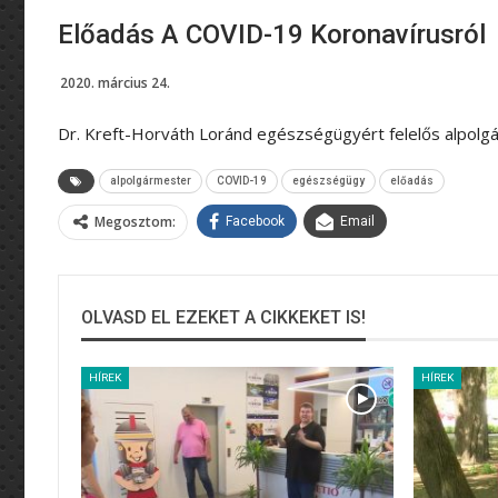
Előadás A COVID-19 Koronavírusról
2020. március 24.
Dr. Kreft-Horváth Loránd egészségügyért felelős alpolgá
alpolgármester
COVID-19
egészségügy
előadás
Megosztom:
Facebook
Email
OLVASD EL EZEKET A CIKKEKET IS!
HÍREK
HÍREK