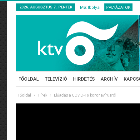
Ma:
Ibolya
PÁLYÁZATOK
2026. AUGUSZTUS 7., PÉNTEK
FŐOLDAL
TELEVÍZIÓ
HIRDETÉS
ARCHÍV
KAPCS
Főoldal
Hírek
Előadás a COVID-19 koronavírusról