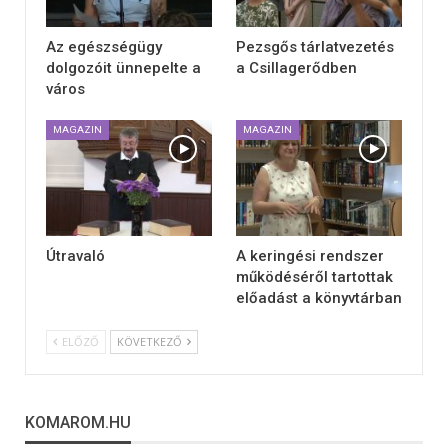
Az egészségügy
Pezsgős tárlatvezetés
dolgozóit ünnepelte a
a Csillagerődben
város
MAGAZIN
MAGAZIN
Útravaló
A keringési rendszer
működéséről tartottak
előadást a könyvtárban
ELŐZŐ
KÖVETKEZŐ
KOMAROM.HU