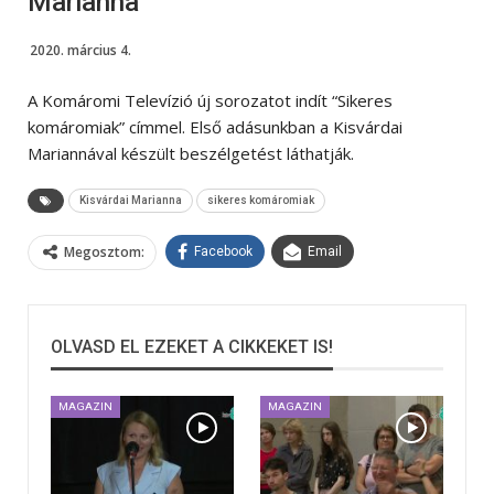
Marianna
2020. március 4.
A Komáromi Televízió új sorozatot indít “Sikeres
komáromiak” címmel. Első adásunkban a Kisvárdai
Mariannával készült beszélgetést láthatják.
Kisvárdai Marianna
sikeres komáromiak
Megosztom:
Facebook
Email
OLVASD EL EZEKET A CIKKEKET IS!
MAGAZIN
MAGAZIN