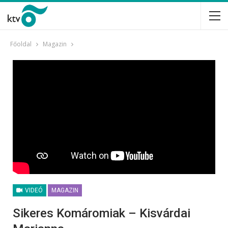
Főoldal
Magazin
VIDEÓ
MAGAZIN
Sikeres Komáromiak – Kisvárdai