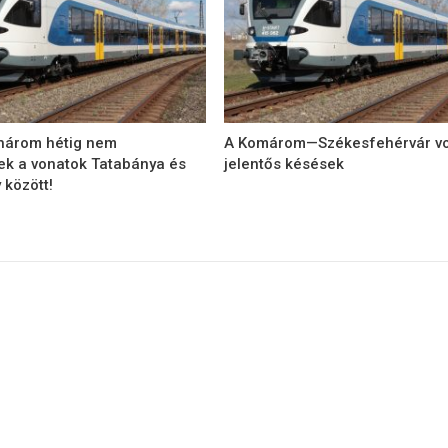
 három hétig nem
A Komárom—Székesfehérvár v
ek a vonatok Tatabánya és
jelentős késések
 között!