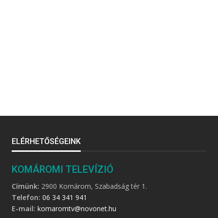
ELÉRHETŐSÉGEINK
KOMÁROMI TELEVÍZIÓ
Címünk:
2900 Komárom, Szabadság tér 1.
Telefon:
06 34 341 941
E-mail:
komaromtv@novonet.hu