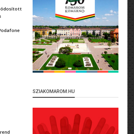
módosított
s
 Vodafone
SZIAKOMAROM.HU
rend