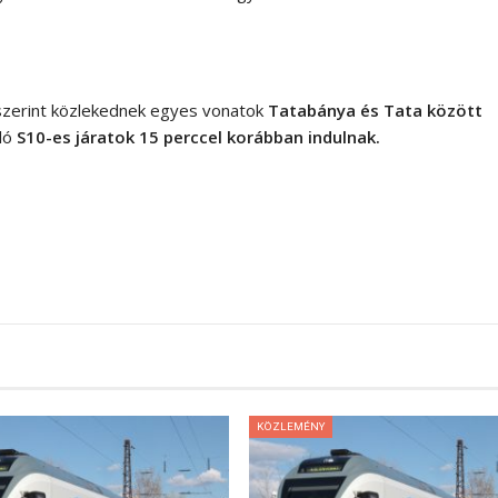
zerint közlekednek egyes vonatok
Tatabánya és Tata között
uló
S10-es járatok
15 perccel korábban indulnak.
KÖZLEMÉNY