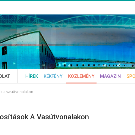
OLAT
HÍREK
KÉKFÉNY
KÖZLEMÉNY
MAGAZIN
SP
ok a vasútvonalakon
dosítások A Vasútvonalakon