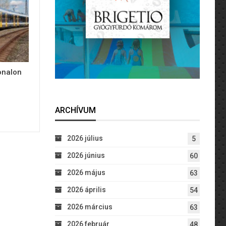
onalon
ARCHÍVUM
2026 július
5
2026 június
60
2026 május
63
2026 április
54
2026 március
63
2026 február
48