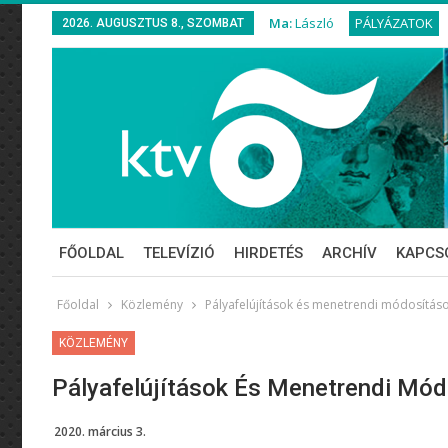
Ma:
László
PÁLYÁZATOK
2026. AUGUSZTUS 8., SZOMBAT
FŐOLDAL
TELEVÍZIÓ
HIRDETÉS
ARCHÍV
KAPCS
Főoldal
Közlemény
Pályafelújítások és menetrendi módosítás
KÖZLEMÉNY
Pályafelújítások És Menetrendi Mó
2020. március 3.