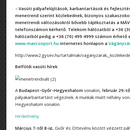
–
Vasúti pályafelújítások, karbantartások és fejlesz
menetrend szerint közlekednek, bizonyos szakaszokon
menetrendi változásokról bővebb tájékoztatás a MÁV
telefonszámon kérhető. Telekom hálózatból a +36 (30
hálózatból pedig a +36 (70) 499 4999 számon érhető 
www.mavcsoport.hu
internetes honlapon a
Vágányzár
http://www2.gysev.hu/tartalmak/vaganyzarak,_kozlekede
Belföldi vasúti hírek
A
Budapest–Győr–Hegyeshalom
vonalon, f
ebruár 29-tő
pályakarbantartást végeznek. A munkák miatt néhány vo
Hegyeshalom vonalon.
Hirdetmény
Március 7-től 8-ig,
Győr és Öttevény között végzett pál