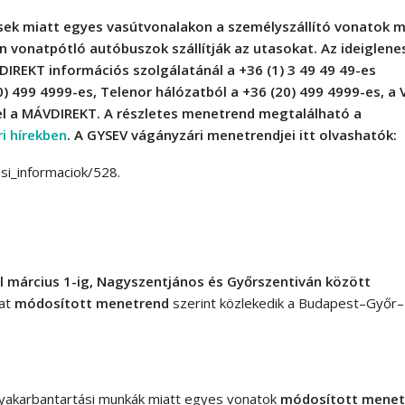
tések miatt egyes vasútvonalakon a személyszállító vonatok 
 vonatpótló autóbuszok szállítják az utasokat.
Az ideiglene
DIREKT információs szolgálatánál a
+36 (1) 3 49 49 49-es
) 499 4999-es, Telenor hálózatból a +36 (20) 499 4999-es, a
el a MÁVDIREKT. A részletes menetrend megtalálható a
i hírekben
. A GYSEV vágányzári menetrendjei itt olvashatók:
si_informaciok/528.
l március 1-ig, Nagyszentjános és Győrszentiván között
nat
módosított menetrend
szerint közlekedik a Budapest–Győr–
yakarbantartási munkák miatt egyes vonatok
módosított menet