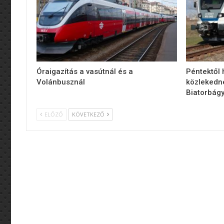
Óraigazítás a vasútnál és a
Péntektől
Volánbusznál
közlekedn
Biatorbágy
ELŐZŐ
KÖVETKEZŐ