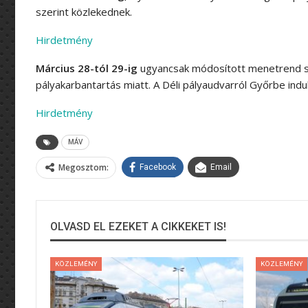
szerint közlekednek.
Hirdetmény
Március 28-tól 29-ig
ugyancsak módosított menetrend s
pályakarbantartás miatt. A Déli pályaudvarról Győrbe ind
Hirdetmény
MÁV
Megosztom:
Facebook
Email
OLVASD EL EZEKET A CIKKEKET IS!
KÖZLEMÉNY
KÖZLEMÉNY