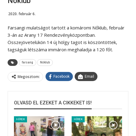
Nőklub
2020. február 6.
Farsangi mulatságot tartott a komáromi Nőklub, február
3-án az Arany 17 Rendezvényközpontban.
Összejövetelükön 14 új hölgy tagot is köszöntöttek,
tagságuk létszáma immáron meghaladja a 120 főt.
farsang
Nőklub
Megosztom:
Facebook
Email
OLVASD EL EZEKET A CIKKEKET IS!
HÍREK
HÍREK