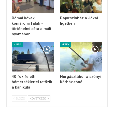
Római kövek,
Papírszínház a Jókai
komáromi falak –
ligetben
történelmi séta a múlt
nyomában
HÍREK
HÍREK
40 fok feletti
Horgásztábor a szőnyi
hőmérséklettel tetőzik
Kórház-tónál
a kánikula
ELŐZŐ
KÖVETKEZŐ