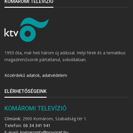
KOMÁROMI TELEVÍZIÓ
1993 óta, már heti három új adással. Helyi hírek és a tematikus
magazinműsorok pártatlanul, sokoldalúan.
Közérdekű adatok, adatvédelem
ELÉRHETŐSÉGEINK
KOMÁROMI TELEVÍZIÓ
Címünk:
2900 Komárom, Szabadság tér 1.
Telefon:
06 34 341 941
E-mail:
komaromtv@novonet.hu