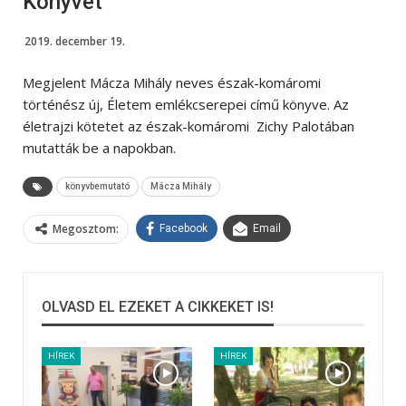
Könyvét
2019. december 19.
Megjelent Mácza Mihály neves észak-komáromi
történész új, Életem emlékcserepei című könyve. Az
életrajzi kötetet az észak-komáromi Zichy Palotában
mutatták be a napokban.
könyvbemutató
Mácza Mihály
Megosztom:
Facebook
Email
OLVASD EL EZEKET A CIKKEKET IS!
HÍREK
HÍREK