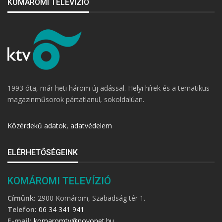
KOMÁROMI TELEVÍZIÓ
1993 óta, már heti három új adással. Helyi hírek és a tematikus
magazinműsorok pártatlanul, sokoldalúan.
Közérdekű adatok, adatvédelem
ELÉRHETŐSÉGEINK
KOMÁROMI TELEVÍZIÓ
Címünk:
2900 Komárom, Szabadság tér 1.
Telefon:
06 34 341 941
E-mail:
komaromtv@novonet.hu