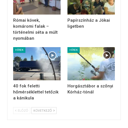
Római kövek,
Papírszínház a Jókai
komáromi falak –
ligetben
történelmi séta a múlt
nyomában
HÍREK
HÍREK
40 fok feletti
Horgásztábor a szőnyi
hőmérséklettel tetőzik
Kórház-tónál
a kánikula
ELŐZŐ
KÖVETKEZŐ