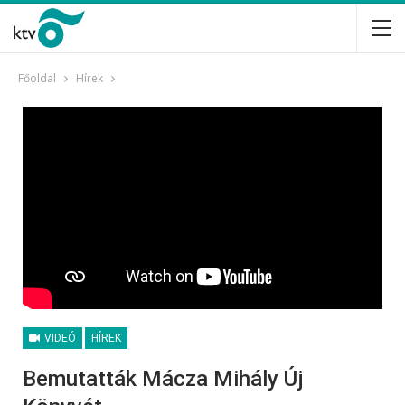
Főoldal
Hírek
VIDEÓ
HÍREK
Bemutatták Mácza Mihály Új