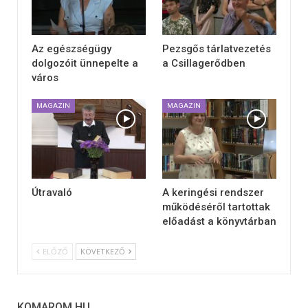
Az egészségügy
Pezsgős tárlatvezetés
dolgozóit ünnepelte a
a Csillagerődben
város
MAGAZIN
MAGAZIN
Útravaló
A keringési rendszer
működéséről tartottak
előadást a könyvtárban
ELŐZŐ
KÖVETKEZŐ
KOMAROM.HU