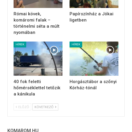
Római kövek,
Papírszínház a Jókai
komáromi falak –
ligetben
történelmi séta a múlt
nyomában
HÍREK
HÍREK
40 fok feletti
Horgásztábor a szőnyi
hőmérséklettel tetőzik
Kórház-tónál
a kánikula
ELŐZŐ
KÖVETKEZŐ
KOMAROM.HU