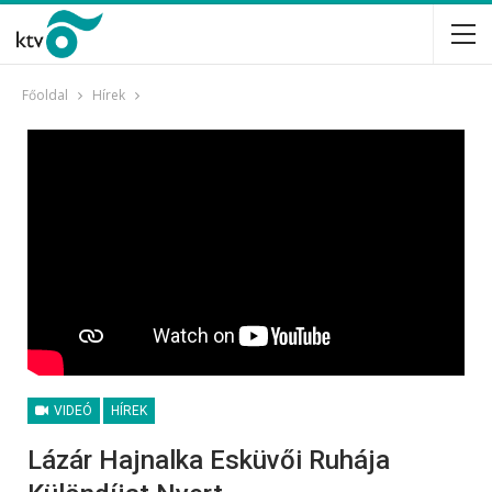
Főoldal
Hírek
VIDEÓ
HÍREK
Lázár Hajnalka Esküvői Ruhája