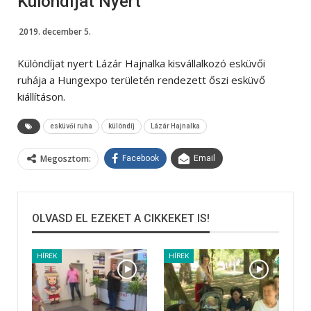
Különdíjat Nyert
2019. december 5.
Különdíjat nyert Lázár Hajnalka kisvállalkozó esküvői
ruhája a Hungexpo területén rendezett őszi esküvő
kiállításon.
esküvői ruha
különdíj
Lázár Hajnalka
Megosztom:
Facebook
Email
OLVASD EL EZEKET A CIKKEKET IS!
HÍREK
HÍREK