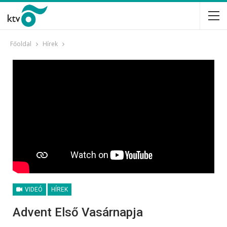
Főoldal
Hírek
VIDEÓ
HÍREK
Advent Első Vasárnapja