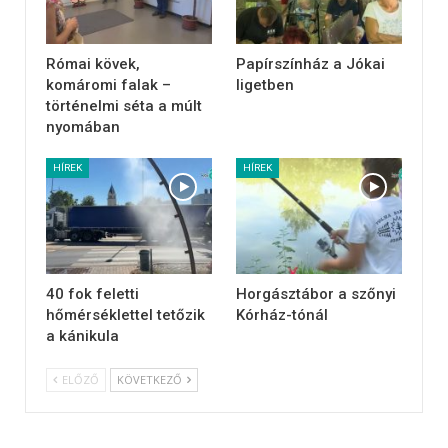
Római kövek,
Papírszínház a Jókai
komáromi falak –
ligetben
történelmi séta a múlt
nyomában
HÍREK
HÍREK
40 fok feletti
Horgásztábor a szőnyi
hőmérséklettel tetőzik
Kórház-tónál
a kánikula
ELŐZŐ
KÖVETKEZŐ