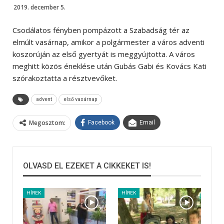
2019. december 5.
Csodálatos fényben pompázott a Szabadság tér az
elmúlt vasárnap, amikor a polgármester a város adventi
koszorúján az első gyertyát is meggyújtotta. A város
meghitt közös éneklése után Gubás Gabi és Kovács Kati
szórakoztatta a résztvevőket.
advent
első vasárnap
Megosztom:
Facebook
Email
OLVASD EL EZEKET A CIKKEKET IS!
HÍREK
HÍREK