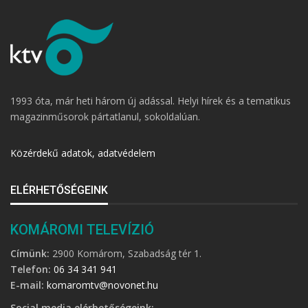
1993 óta, már heti három új adással. Helyi hírek és a tematikus
magazinműsorok pártatlanul, sokoldalúan.
Közérdekű adatok, adatvédelem
ELÉRHETŐSÉGEINK
KOMÁROMI TELEVÍZIÓ
Címünk:
2900 Komárom, Szabadság tér 1.
Telefon:
06 34 341 941
E-mail:
komaromtv@novonet.hu
Social media elérhetőségeink: