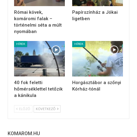
Római kövek,
Papírszínház a Jókai
komáromi falak –
ligetben
történelmi séta a múlt
nyomában
HÍREK
HÍREK
40 fok feletti
Horgásztábor a szőnyi
hőmérséklettel tetőzik
Kórház-tónál
a kánikula
ELŐZŐ
KÖVETKEZŐ
KOMAROM.HU