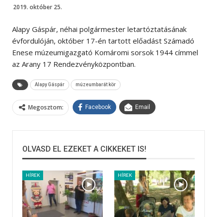
2019. október 25.
Alapy Gáspár, néhai polgármester letartóztatásának
évfordulóján, október 17-én tartott előadást Számadó
Enese múzeumigazgató Komáromi sorsok 1944 címmel
az Arany 17 Rendezvényközpontban.
Alapy Gáspár
múzeumbarát kör
Megosztom:
Facebook
Email
OLVASD EL EZEKET A CIKKEKET IS!
HÍREK
HÍREK