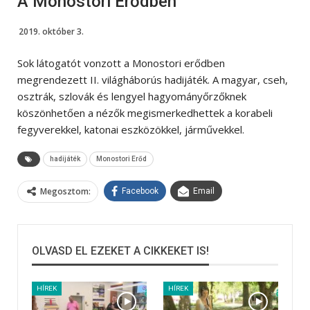
A Monostori Erődben
2019. október 3.
Sok látogatót vonzott a Monostori erődben
megrendezett II. világháborús hadijáték. A magyar, cseh,
osztrák, szlovák és lengyel hagyományőrzőknek
köszönhetően a nézők megismerkedhettek a korabeli
fegyverekkel, katonai eszközökkel, járművekkel.
hadijáték
Monostori Erőd
Megosztom:
Facebook
Email
OLVASD EL EZEKET A CIKKEKET IS!
HÍREK
HÍREK