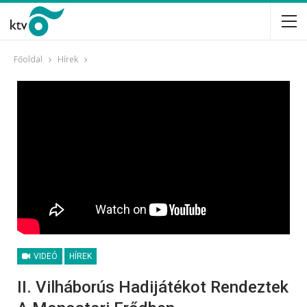
Főoldal
Hírek
VIDEÓ
HÍREK
II. Vilháborús Hadijátékot Rendeztek