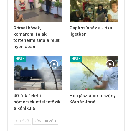
Római kövek,
Papírszínház a Jókai
komáromi falak –
ligetben
történelmi séta a múlt
nyomában
HÍREK
HÍREK
40 fok feletti
Horgásztábor a szőnyi
hőmérséklettel tetőzik
Kórház-tónál
a kánikula
ELŐZŐ
KÖVETKEZŐ