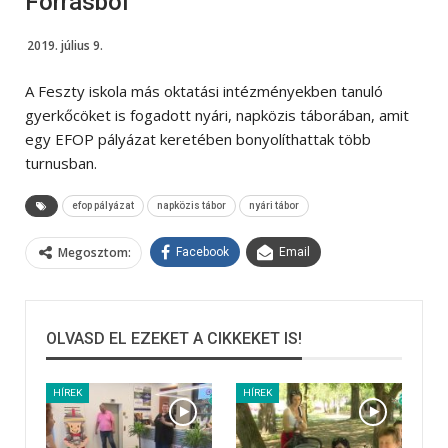
Forrásból
2019. július 9.
A Feszty iskola más oktatási intézményekben tanuló
gyerkőcöket is fogadott nyári, napközis táborában, amit
egy EFOP pályázat keretében bonyolíthattak több
turnusban.
efop pályázat
napközis tábor
nyári tábor
Megosztom:
Facebook
Email
OLVASD EL EZEKET A CIKKEKET IS!
HÍREK
HÍREK