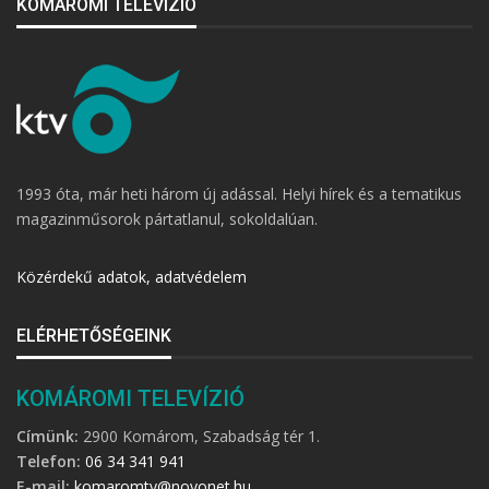
KOMÁROMI TELEVÍZIÓ
1993 óta, már heti három új adással. Helyi hírek és a tematikus
magazinműsorok pártatlanul, sokoldalúan.
Közérdekű adatok, adatvédelem
ELÉRHETŐSÉGEINK
KOMÁROMI TELEVÍZIÓ
Címünk:
2900 Komárom, Szabadság tér 1.
Telefon:
06 34 341 941
E-mail:
komaromtv@novonet.hu