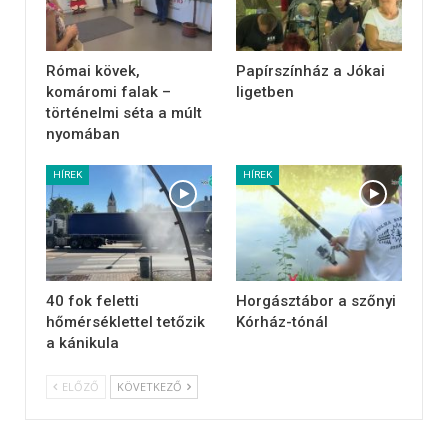
Római kövek,
Papírszínház a Jókai
komáromi falak –
ligetben
történelmi séta a múlt
nyomában
HÍREK
HÍREK
40 fok feletti
Horgásztábor a szőnyi
hőmérséklettel tetőzik
Kórház-tónál
a kánikula
ELŐZŐ
KÖVETKEZŐ