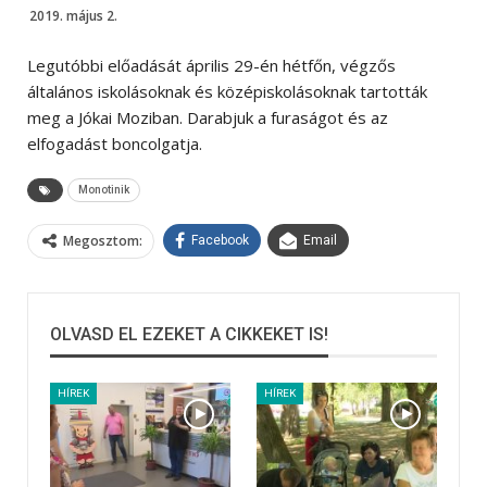
2019. május 2.
Legutóbbi előadását április 29-én hétfőn, végzős
általános iskolásoknak és középiskolásoknak tartották
meg a Jókai Moziban. Darabjuk a furaságot és az
elfogadást boncolgatja.
Monotinik
Megosztom:
Facebook
Email
OLVASD EL EZEKET A CIKKEKET IS!
HÍREK
HÍREK