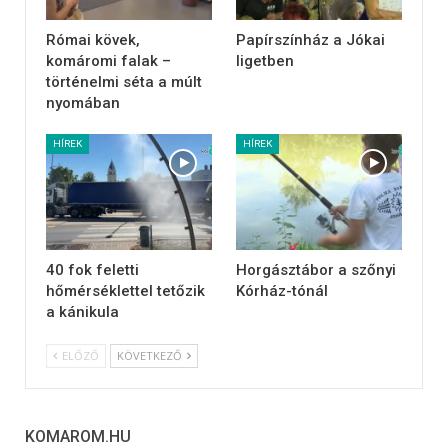
Római kövek,
Papírszínház a Jókai
komáromi falak –
ligetben
történelmi séta a múlt
nyomában
HÍREK
HÍREK
40 fok feletti
Horgásztábor a szőnyi
hőmérséklettel tetőzik
Kórház-tónál
a kánikula
ELŐZŐ
KÖVETKEZŐ
KOMAROM.HU