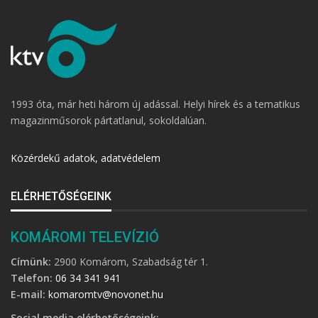
1993 óta, már heti három új adással. Helyi hírek és a tematikus
magazinműsorok pártatlanul, sokoldalúan.
Közérdekű adatok, adatvédelem
ELÉRHETŐSÉGEINK
KOMÁROMI TELEVÍZIÓ
Címünk:
2900 Komárom, Szabadság tér 1.
Telefon:
06 34 341 941
E-mail:
komaromtv@novonet.hu
Social media elérhetőségeink: