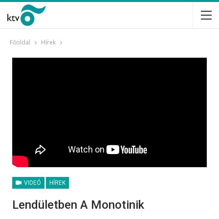
Főoldal
Hírek
VIDEÓ
HÍREK
Lendületben A Monotinik