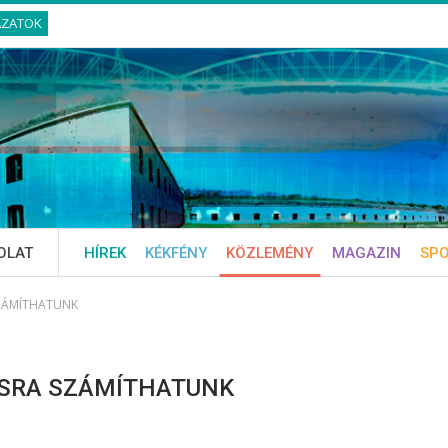
ÁZATOK
OLAT
HÍREK
KÉKFÉNY
KÖZLEMÉNY
MAGAZIN
SP
ZÁMÍTHATUNK
SRA SZÁMÍTHATUNK