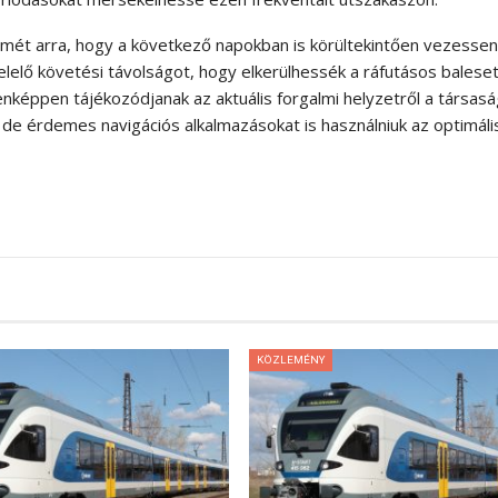
elmét arra, hogy a következő napokban is körültekintően vezessen
elelő követési távolságot, hogy elkerülhessék a ráfutásos balese
képpen tájékozódjanak az aktuális forgalmi helyzetről a társas
, de érdemes navigációs alkalmazásokat is használniuk az optimáli
KÖZLEMÉNY