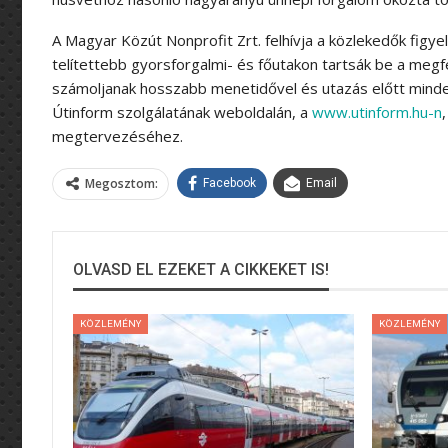
A Magyar Közút Nonprofit Zrt. felhívja a közlekedők figy
telítettebb gyorsforgalmi- és főutakon tartsák be a megf
számoljanak hosszabb menetidővel és utazás előtt minden
Útinform szolgálatának weboldalán, a
www.utinform.hu-n
megtervezéséhez.
Megosztom:
Facebook
Email
OLVASD EL EZEKET A CIKKEKET IS!
KÖZLEMÉNY
KÖZLEMÉNY