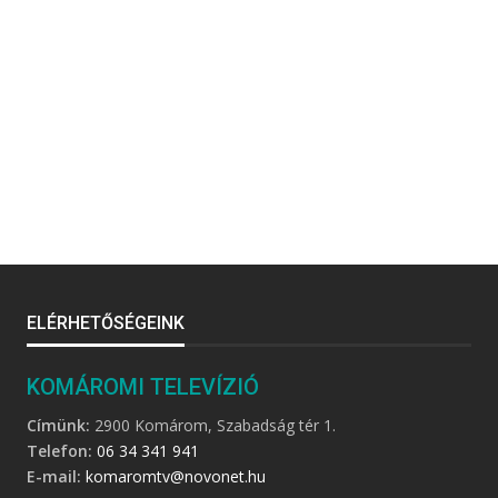
ELÉRHETŐSÉGEINK
KOMÁROMI TELEVÍZIÓ
Címünk:
2900 Komárom, Szabadság tér 1.
Telefon:
06 34 341 941
E-mail:
komaromtv@novonet.hu