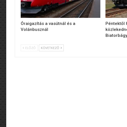
Óraigazítás a vasútnál és a
Péntektől
Volánbusznál
közlekedn
Biatorbágy
ELŐZŐ
KÖVETKEZŐ