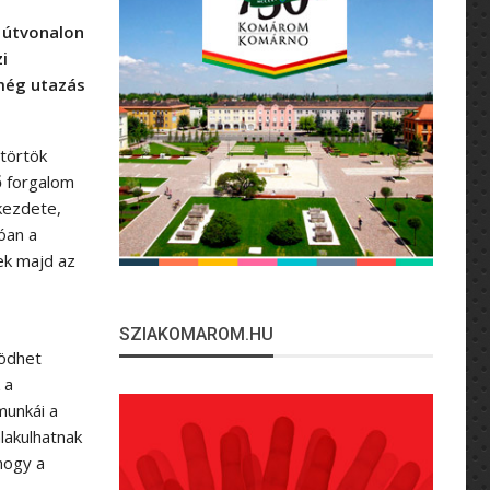
i útvonalon
i
 még utazás
ütörtök
ő forgalom
kezdete,
óan a
nek majd az
SZIAKOMAROM.HU
södhet
 a
munkái a
lakulhatnak
hogy a