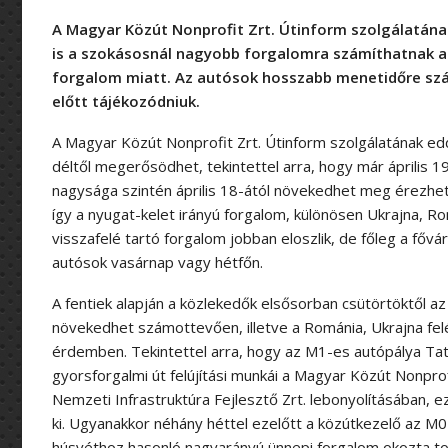
A Magyar Közút Nonprofit Zrt. Útinform szolgálatának
is a szokásosnál nagyobb forgalomra számíthatnak 
forgalom miatt. Az autósok hosszabb menetidőre szám
előtt tájékozódniuk.
A Magyar Közút Nonprofit Zrt. Útinform szolgálatának eddig
déltől megerősödhet, tekintettel arra, hogy már április
nagysága szintén április 18-ától növekedhet meg érezhet
így a nyugat-kelet irányú forgalom, különösen Ukrajna, 
visszafelé tartó forgalom jobban eloszlik, de főleg a főv
autósok vasárnap vagy hétfőn.
A fentiek alapján a közlekedők elsősorban csütörtöktől
növekedhet számottevően, illetve a Románia, Ukrajna fel
érdemben. Tekintettel arra, hogy az M1-es autópálya Tat
gyorsforgalmi út felújítási munkái a Magyar Közút Nonprof
Nemzeti Infrastruktúra Fejlesztő Zrt. lebonyolításában, e
ki. Ugyanakkor néhány héttel ezelőtt a közútkezelő az M
húsvéthoz hasonló nagyarányú ünnepi forgalom okozta to