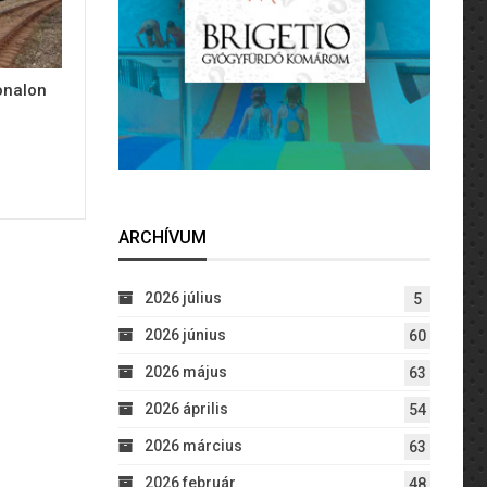
onalon
ARCHÍVUM
2026 július
5
2026 június
60
2026 május
63
2026 április
54
2026 március
63
2026 február
48