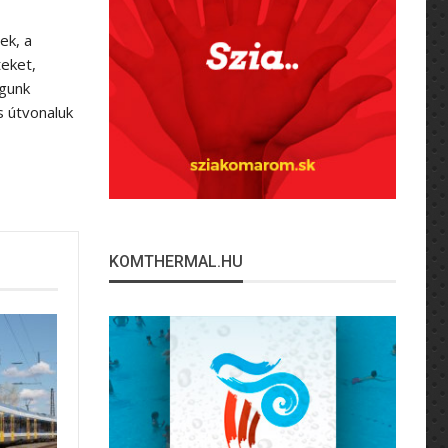
ek, a
teket,
águnk
s útvonaluk
KOMTHERMAL.HU