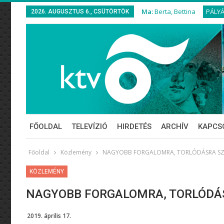
Ma:
Berta, Bettina
PÁLY
2026. AUGUSZTUS 6., CSÜTÖRTÖK
FŐOLDAL
TELEVÍZIÓ
HIRDETÉS
ARCHÍV
KAPCS
Főoldal
Közlemény
NAGYOBB FORGALOMRA, TORLÓDÁSRA S
KÖZLEMÉNY
NAGYOBB FORGALOMRA, TORLÓDÁ
2019. április 17.