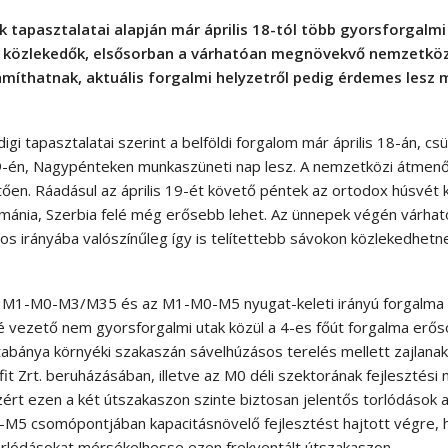
 tapasztalatai alapján már április 18-tól több gyorsforgalm
a közlekedők, elsősorban a várhatóan megnövekvő nemzetköz
íthatnak, aktuális forgalmi helyzetről pedig érdemes lesz
i tapasztalatai szerint a belföldi forgalom már április 18-án, cs
 19-én, Nagypénteken munkaszüneti nap lesz. A nemzetközi átmen
ően. Ráadásul az április 19-ét követő péntek az ortodox húsvét 
Románia, Szerbia felé még erősebb lehet. Az ünnepek végén várhat
áros irányába valószínűleg így is telítettebb sávokon közlekedhet
 az M1-M0-M3/M35 és az M1-M0-M5 nyugat-keleti irányú forgalma
é vezető nem gyorsforgalmi utak közül a 4-es főút forgalma erő
abánya környéki szakaszán sávelhúzásos terelés mellett zajlanak
it Zrt. beruházásában, illetve az M0 déli szektorának fejlesztési 
zért ezen a két útszakaszon szinte biztosan jelentős torlódások a
0-M5 csomópontjában kapacitásnövelő fejlesztést hajtott végre, 
rlódásokat mérsékelhesse ezen frekventált útszakaszon.