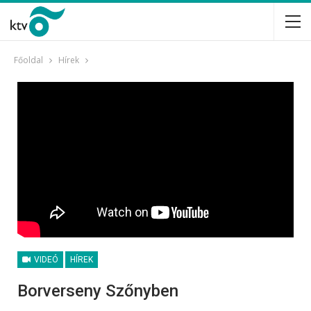
Főoldal
Hírek
VIDEÓ
HÍREK
Borverseny Szőnyben