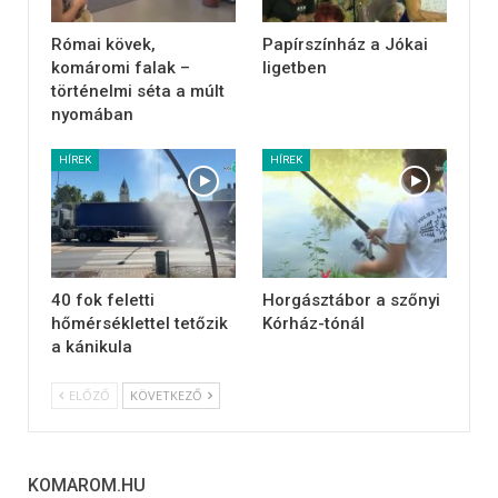
Római kövek,
Papírszínház a Jókai
komáromi falak –
ligetben
történelmi séta a múlt
nyomában
HÍREK
HÍREK
40 fok feletti
Horgásztábor a szőnyi
hőmérséklettel tetőzik
Kórház-tónál
a kánikula
ELŐZŐ
KÖVETKEZŐ
KOMAROM.HU