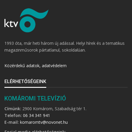
1993 óta, már heti három új adással. Helyi hírek és a tematikus
magazinműsorok pártatlanul, sokoldalúan.
Közérdekű adatok, adatvédelem
ELÉRHETŐSÉGEINK
KOMÁROMI TELEVÍZIÓ
Címünk:
2900 Komárom, Szabadság tér 1.
Telefon:
06 34 341 941
E-mail:
komaromtv@novonet.hu
Social media elérhetőségeink: