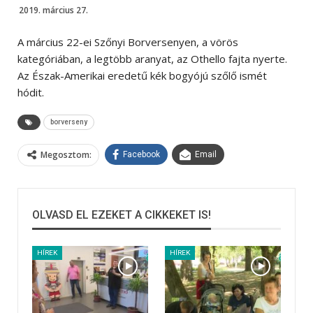
2019. március 27.
A március 22-ei Szőnyi Borversenyen, a vörös
kategóriában, a legtöbb aranyat, az Othello fajta nyerte.
Az Észak-Amerikai eredetű kék bogyójú szőlő ismét
hódit.
borverseny
Megosztom:
Facebook
Email
OLVASD EL EZEKET A CIKKEKET IS!
HÍREK
HÍREK