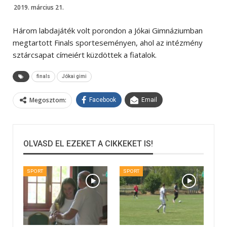
2019. március 21.
Három labdajáték volt porondon a Jókai Gimnáziumban
megtartott Finals sporteseményen, ahol az intézmény
sztárcsapat címeiért küzdöttek a fiatalok.
finals
Jókai gimi
Megosztom:
Facebook
Email
OLVASD EL EZEKET A CIKKEKET IS!
SPORT
SPORT