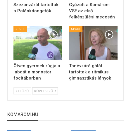
Szezonzárót tartottak
Győzött a Komárom
a Palánkdöngetők
VSE az első
felkészülési meccsén
SPORT
SPORT
Ötven gyermek rúgja a
Tanévzáró gálát
labdát a monostori
tartottak a ritmikus
focitáborban
gimnasztikás lányok
ELŐZŐ
KÖVETKEZŐ
KOMAROM.HU