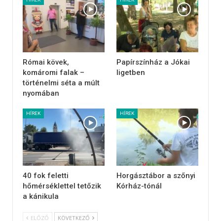
Római kövek,
Papírszínház a Jókai
komáromi falak –
ligetben
történelmi séta a múlt
nyomában
HÍREK
HÍREK
40 fok feletti
Horgásztábor a szőnyi
hőmérséklettel tetőzik
Kórház-tónál
a kánikula
ELŐZŐ
KÖVETKEZŐ