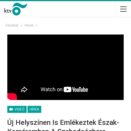
Főoldal
Hírek
VIDEÓ
HÍREK
Új Helyszínen Is Emlékeztek Észak-