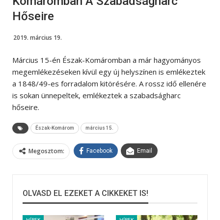
Komáromban A Szabadságharc
Hőseire
2019. március 19.
Március 15-én Észak-Komáromban a már hagyományos
megemlékezéseken kívül egy új helyszínen is emlékeztek
a 1848/49-es forradalom kitörésére. A rossz idő ellenére
is sokan ünnepeltek, emlékeztek a szabadságharc
hőseire.
Észak-Komárom
március 15.
Megosztom:
Facebook
Email
OLVASD EL EZEKET A CIKKEKET IS!
HÍREK
HÍREK