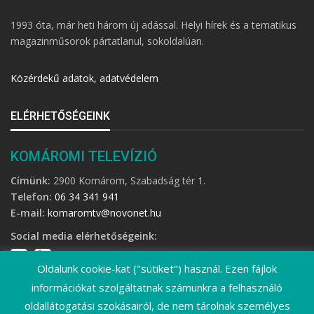
1993 óta, már heti három új adással. Helyi hírek és a tematikus
magazinműsorok pártatlanul, sokoldalúan.
Közérdekű adatok, adatvédelem
ELÉRHETŐSÉGEINK
KOMÁROMI TELEVÍZIÓ
Címünk:
2900 Komárom, Szabadság tér 1.
Telefon:
06 34 341 941
E-mail:
komaromtv@novonet.hu
Social media elérhetőségeink:
Oldalunk cookie-kat ("sütiket") használ. Ezen fájlok
információkat szolgáltatnak számunkra a felhasználó
oldallátogatási szokásairól, de nem tárolnak személyes