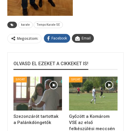
karate
Tempo Karate SE
Megosztom:
Facebook
Email
OLVASD EL EZEKET A CIKKEKET IS!
SPORT
SPORT
Szezonzárót tartottak
Győzött a Komárom
a Palánkdöngetők
VSE az első
felkészülési meccsén