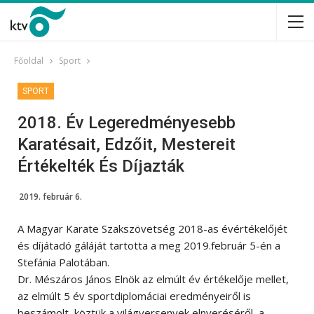
Főoldal
Sport
SPORT
2018. Év Legeredményesebb
Karatésait, Edzőit, Mestereit
Értékelték És Díjazták
2019. február 6.
A Magyar Karate Szakszövetség 2018-as évértékelőjét
és díjátadó gáláját tartotta a meg 2019.február 5-én a
Stefánia Palotában.
Dr. Mészáros János Elnök az elmúlt év értékelője mellet,
az elmúlt 5 év sportdiplomáciai eredményeiről is
beszámolt, köztük a világversenyek elnyeréséről, a