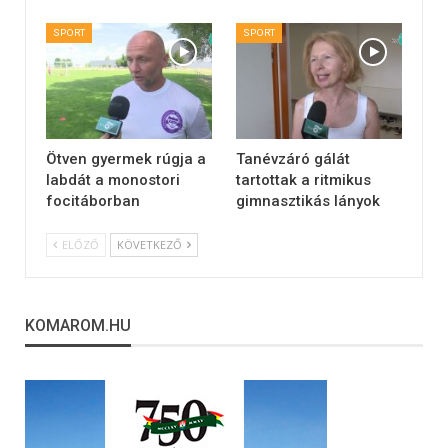
SPORT
SPORT
Ötven gyermek rúgja a
Tanévzáró gálát
labdát a monostori
tartottak a ritmikus
focitáborban
gimnasztikás lányok
ELŐZŐ
KÖVETKEZŐ
KOMAROM.HU