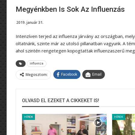
Megyénkben Is Sok Az Influenzás
2019. január 31.
Intenzíven terjed az influenza járvány az országban, mely 
oltatnánk, szinte már az utolsó pillanatban vagyunk. A t
ahol szintén rengetegen kopogtattak influenzaszerű meg
influenza
Megosztom:
Facebook
Email
OLVASD EL EZEKET A CIKKEKET IS!
HÍREK
HÍREK