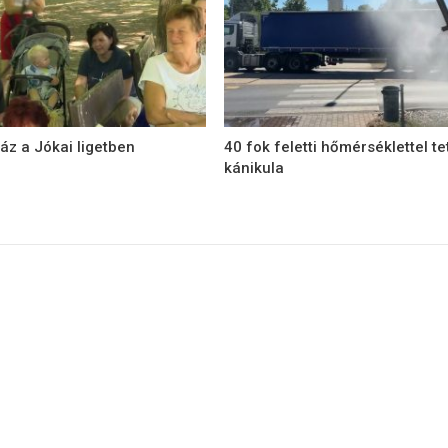
áz a Jókai ligetben
40 fok feletti hőmérséklettel te
kánikula