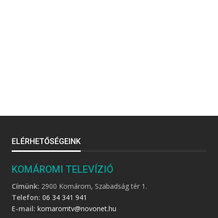
ELÉRHETŐSÉGEINK
KOMÁROMI TELEVÍZIÓ
Címünk:
2900 Komárom, Szabadság tér 1.
Telefon:
06 34 341 941
E-mail:
komaromtv@novonet.hu