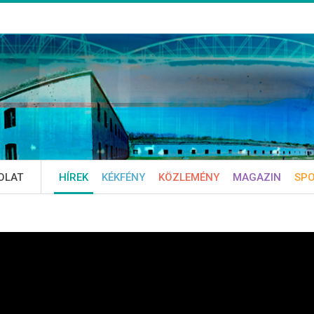
OLAT
HÍREK
KÉKFÉNY
KÖZLEMÉNY
MAGAZIN
SP