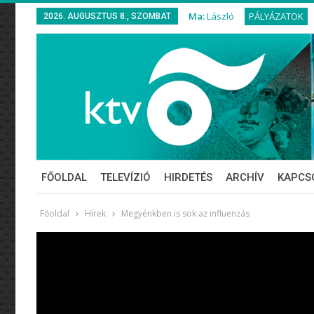
Ma:
László
PÁLYÁZATOK
2026. AUGUSZTUS 8., SZOMBAT
FŐOLDAL
TELEVÍZIÓ
HIRDETÉS
ARCHÍV
KAPCS
Főoldal
Hírek
Megyénkben is sok az influenzás