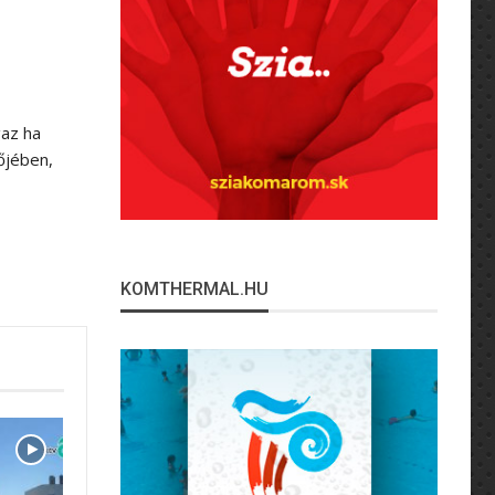
gaz ha
őjében,
KOMTHERMAL.HU