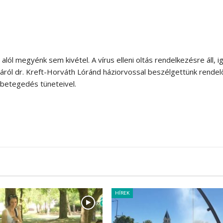
alól megyénk sem kivétel. A vírus elleni oltás rendelkezésre áll, i
émáról dr. Kreft-Horváth Lóránd háziorvossal beszélgettünk rendel
betegedés tüneteivel.
HÍREK