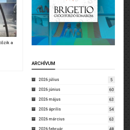
tőzik a
ARCHÍVUM
2026 július
5
2026 június
60
2026 május
63
2026 április
54
2026 március
63
2026 február
48