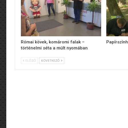
Római kövek, komáromi falak –
Papírszính
történelmi séta a múlt nyomában
ELŐZŐ
KÖVETKEZŐ