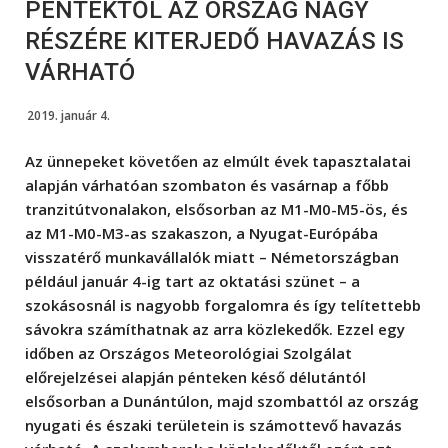
PÉNTEKTŐL AZ ORSZÁG NAGY
RÉSZÉRE KITERJEDŐ HAVAZÁS IS
VÁRHATÓ
2019. január 4.
Az ünnepeket követően az elmúlt évek tapasztalatai
alapján várhatóan szombaton és vasárnap a főbb
tranzitútvonalakon, elsősorban az M1-M0-M5-ös, és
az M1-M0-M3-as szakaszon, a Nyugat-Európába
visszatérő munkavállalók miatt – Németországban
például január 4-ig tart az oktatási szünet – a
szokásosnál is nagyobb forgalomra és így telítettebb
sávokra számíthatnak az arra közlekedők. Ezzel egy
időben az Országos Meteorológiai Szolgálat
előrejelzései alapján pénteken késő délutántól
elsősorban a Dunántúlon, majd szombattól az ország
nyugati és északi területein is számottevő havazás