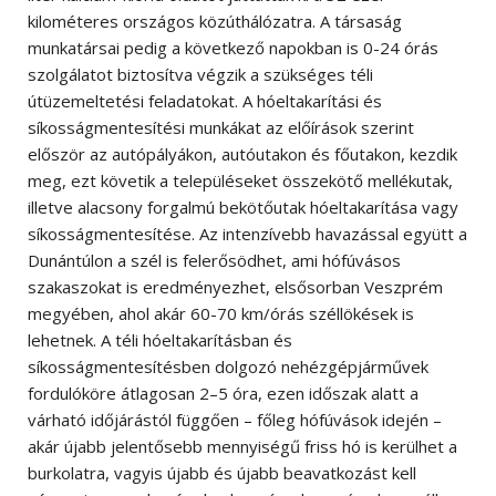
kilométeres országos közúthálózatra. A társaság
munkatársai pedig a következő napokban is 0-24 órás
szolgálatot biztosítva végzik a szükséges téli
útüzemeltetési feladatokat. A hóeltakarítási és
síkosságmentesítési munkákat az előírások szerint
először az autópályákon, autóutakon és főutakon, kezdik
meg, ezt követik a településeket összekötő mellékutak,
illetve alacsony forgalmú bekötőutak hóeltakarítása vagy
síkosságmentesítése. Az intenzívebb havazással együtt a
Dunántúlon a szél is felerősödhet, ami hófúvásos
szakaszokat is eredményezhet, elsősorban Veszprém
megyében, ahol akár 60-70 km/órás széllökések is
lehetnek. A téli hóeltakarításban és
síkosságmentesítésben dolgozó nehézgépjárművek
fordulóköre átlagosan 2–5 óra, ezen időszak alatt a
várható időjárástól függően – főleg hófúvások idején –
akár újabb jelentősebb mennyiségű friss hó is kerülhet a
burkolatra, vagyis újabb és újabb beavatkozást kell