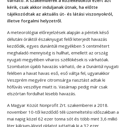
várható. A szakemberek a közlekedőktől ezért azt
kérik, csak akkor induljanak útnak, ha előtte
tájékozódtak az aktuális út- és látási viszonyokról,
illetve forgalmi helyzetről.
A meteorológiai előrejelzések alapján a péntek késő
délutáni óráktól északnyugat felől kiterjedt havazás
kezdődik, egyes dunántúli megyékben 5 centimétert
meghaladó mennyiség is hullhat, emellett az ország
nyugati megyéiben viharos széllökések is várhatóak.
Szombaton újabb havazás várható, de a Dunántúl nyugati
felében a havat havas eső, eső váltja fel, ugyanakkor
Veszprém megyére citromsárga riasztást adtak ki
hófúvás veszélye miatt is. Vasárnap pedig már csak
elszórtan fordulhat kisebb havazás.
A Magyar Közút Nonprofit Zrt. szakemberei a 2018.
november 10-től kezdődő téli üzemeltetési időszakban a
mai napig közel 62 ezer tonna sót és több mint 3,6 millió
liter kálcium-klorid oldatot juttattak ki a 32 ezer