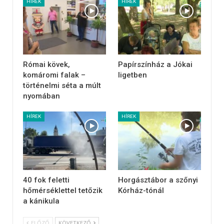
HÍREK
HÍREK
Római kövek,
Papírszínház a Jókai
komáromi falak –
ligetben
történelmi séta a múlt
nyomában
HÍREK
HÍREK
40 fok feletti
Horgásztábor a szőnyi
hőmérséklettel tetőzik
Kórház-tónál
a kánikula
ELŐZŐ
KÖVETKEZŐ