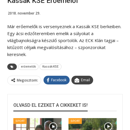
Kassák KSE Erőemelői
2018. november 29.
Már erőemelők is versenyeznek a Kassák KSE berkeiben.
Egy ácsi edzőteremben emelik a súlyokat a
világbajnokságra készülő sportolók. Az ECK Klán tagjai –
kitűzött céljaik megvalósításához – szponzorokat
keresnek.
erőemelők
Kassák KSE
Megosztom:
Facebook
Email
OLVASD EL EZEKET A CIKKEKET IS!
SPORT
SPORT