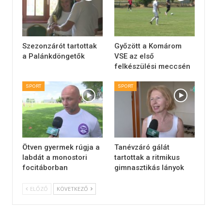
Szezonzárót tartottak
Győzött a Komárom
a Palánkdöngetők
VSE az első
felkészülési meccsén
SPORT
SPORT
Ötven gyermek rúgja a
Tanévzáró gálát
labdát a monostori
tartottak a ritmikus
focitáborban
gimnasztikás lányok
ELŐZŐ
KÖVETKEZŐ