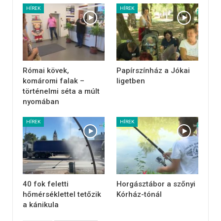
HÍREK
HÍREK
Római kövek,
Papírszínház a Jókai
komáromi falak –
ligetben
történelmi séta a múlt
nyomában
HÍREK
HÍREK
40 fok feletti
Horgásztábor a szőnyi
hőmérséklettel tetőzik
Kórház-tónál
a kánikula