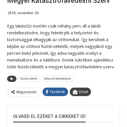
Megyei Katasztrófavédelmi Szerv
2018. november 29.
Egy lakástűz esetén csak néhány perc áll a lakók
rendelkezésére, hogy felmérjék a helyzetet és
biztonsággal elhagyják az otthonukat. Így kerülnek a
képbe az otthoni füstérzékelők, melyek nagyjából egy
percen belül jeleznek, így adva nagyobb esélyt a
menekülésre és a túlélésre. Ennek tükrében ajándékoz
több füstérzékelőt a megyei katasztrófavédelmi szerv.
füstérzékelő
Katasztrófavédelem
Megosztom:
Facebook
Email
OLVASD EL EZEKET A CIKKEKET IS!