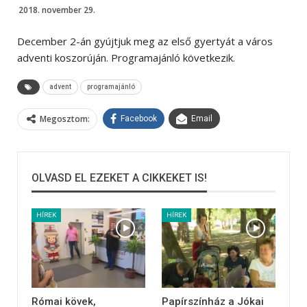
2018. november 29.
December 2-án gyújtjuk meg az első gyertyát a város
adventi koszorúján. Programajánló következik.
advent
programajánló
Megosztom:
Facebook
Email
OLVASD EL EZEKET A CIKKEKET IS!
HÍREK
HÍREK
Római kövek,
Papírszínház a Jókai