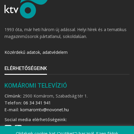
1993 óta, már heti három új adással. Helyi hírek és a tematikus
magazinműsorok pártatlanul, sokoldalúan.
Közérdekű adatok, adatvédelem
ELÉRHETŐSÉGEINK
KOMÁROMI TELEVÍZIÓ
Címünk:
2900 Komárom, Szabadság tér 1.
Telefon:
06 34 341 941
E-mail:
komaromtv@novonet.hu
Social media elérhetőségeink:
Oldalunk cookie-kat ("sütiket") használ. Ezen fájlok