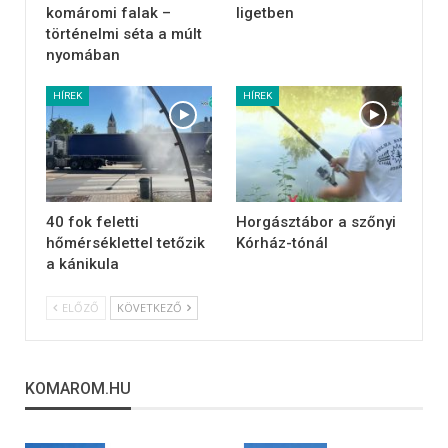
komáromi falak –
ligetben
történelmi séta a múlt
nyomában
HÍREK
HÍREK
40 fok feletti
Horgásztábor a szőnyi
hőmérséklettel tetőzik
Kórház-tónál
a kánikula
ELŐZŐ
KÖVETKEZŐ
KOMAROM.HU