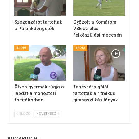
Szezonzárót tartottak
Győzött a Komárom
a Palánkdöngetők
VSE az első
felkészülési meccsén
SPORT
SPORT
Ötven gyermek rúgja a
Tanévzáró gálát
labdát a monostori
tartottak a ritmikus
focitáborban
gimnasztikás lányok
ELŐZŐ
KÖVETKEZŐ
KOMAROM.HU