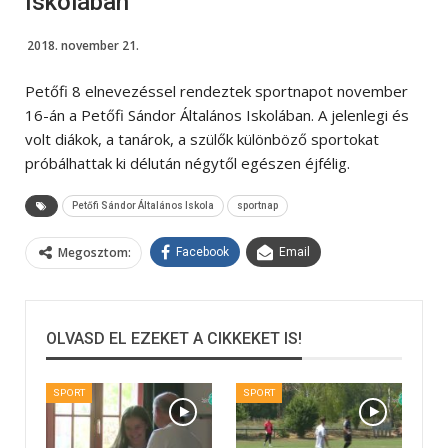
Iskolában
2018. november 21.
Petőfi 8 elnevezéssel rendeztek sportnapot november
16-án a Petőfi Sándor Általános Iskolában. A jelenlegi és
volt diákok, a tanárok, a szülők különböző sportokat
próbálhattak ki délután négytől egészen éjfélig.
Petőfi Sándor Általános Iskola
sportnap
Megosztom:
Facebook
Email
OLVASD EL EZEKET A CIKKEKET IS!
SPORT
SPORT