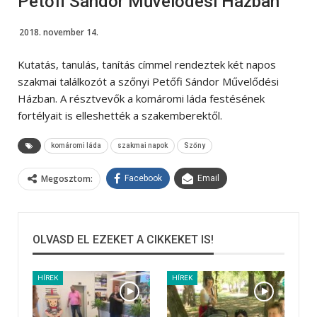
Petőfi Sándor Művelődési Házban
2018. november 14.
Kutatás, tanulás, tanítás címmel rendeztek két napos
szakmai találkozót a szőnyi Petőfi Sándor Művelődési
Házban. A résztvevők a komáromi láda festésének
fortélyait is elleshették a szakemberektől.
komáromi láda
szakmai napok
Szőny
Megosztom:
Facebook
Email
OLVASD EL EZEKET A CIKKEKET IS!
HÍREK
HÍREK