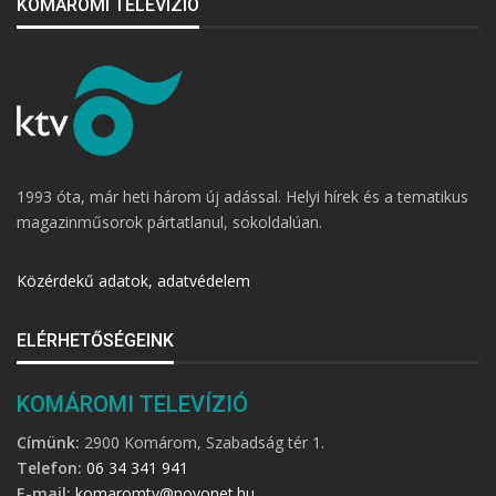
KOMÁROMI TELEVÍZIÓ
1993 óta, már heti három új adással. Helyi hírek és a tematikus
magazinműsorok pártatlanul, sokoldalúan.
Közérdekű adatok, adatvédelem
ELÉRHETŐSÉGEINK
KOMÁROMI TELEVÍZIÓ
Címünk:
2900 Komárom, Szabadság tér 1.
Telefon:
06 34 341 941
E-mail:
komaromtv@novonet.hu