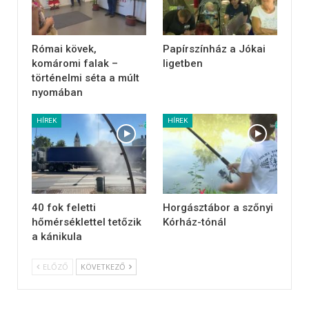
Római kövek,
Papírszínház a Jókai
komáromi falak –
ligetben
történelmi séta a múlt
nyomában
HÍREK
HÍREK
40 fok feletti
Horgásztábor a szőnyi
hőmérséklettel tetőzik
Kórház-tónál
a kánikula
ELŐZŐ
KÖVETKEZŐ