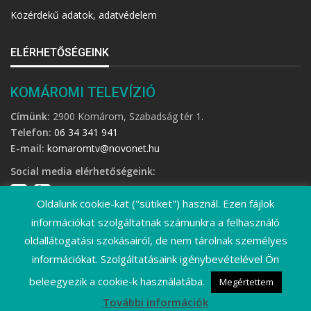
Közérdekű adatok, adatvédelem
ELÉRHETŐSÉGEINK
KOMÁROMI TELEVÍZIÓ
Címünk:
2900 Komárom, Szabadság tér 1.
Telefon:
06 34 341 941
E-mail:
komaromtv@novonet.hu
Social media elérhetőségeink:
Oldalunk cookie-kat ("sütiket") használ. Ezen fájlok
információkat szolgáltatnak számunkra a felhasználó
oldallátogatási szokásairól, de nem tárolnak személyes
információkat. Szolgáltatásaink igénybevételével Ön
©
2026 Komáromi Televízió • Minden jog fenntartva!
beleegyezik a cookie-k használatába.
Megértettem
További információk