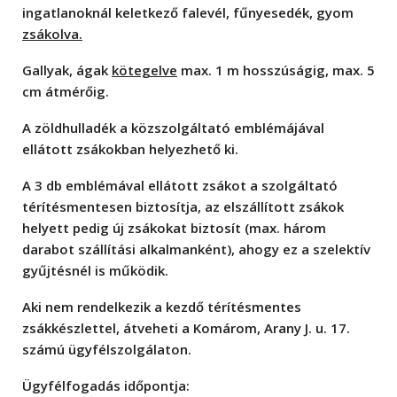
ingatlanoknál keletkező falevél, fűnyesedék, gyom
zsákolva.
Gallyak, ágak
kötegelve
max. 1 m hosszúságig, max. 5
cm átmérőig.
A zöldhulladék a közszolgáltató emblémájával
ellátott zsákokban helyezhető ki.
A 3 db emblémával ellátott zsákot a szolgáltató
térítésmentesen biztosítja, az elszállított zsákok
helyett pedig új zsákokat biztosít (max. három
darabot szállítási alkalmanként), ahogy ez a szelektív
gyűjtésnél is működik.
Aki nem rendelkezik a kezdő térítésmentes
zsákkészlettel, átveheti a Komárom, Arany J. u. 17.
számú ügyfélszolgálaton.
Ügyfélfogadás időpontja: