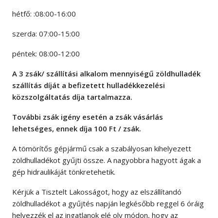
hétfő: :08:00-16:00
szerda: 07:00-15:00
péntek: 08:00-12:00
A 3 zsák/ szállítási alkalom mennyiségű zöldhulladék
szállítás díját a befizetett hulladékkezelési
közszolgáltatás díja tartalmazza.
További zsák igény esetén a zsák vásárlás
lehetséges, ennek díja 100 Ft / zsák.
A tömörítős gépjármű csak a szabályosan kihelyezett
zöldhulladékot gyűjti össze. A nagyobbra hagyott ágak a
gép hidraulikáját tönkretehetik.
Kérjük a Tisztelt Lakosságot, hogy az elszállítandó
zöldhulladékot a gyűjtés napján legkésőbb reggel 6 óráig
helyezzék el az ingatlanok elé oly módon, hogy az