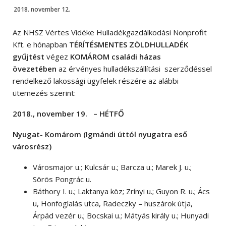
2018. november 12.
Az NHSZ Vértes Vidéke Hulladékgazdálkodási Nonprofit
Kft. e hónapban
TÉRÍTÉSMENTES ZÖLDHULLADÉK
gyűjtést
végez
KOMÁROM családi házas
övezetében
az érvényes hulladékszállítási szerződéssel
rendelkező lakossági ügyfelek részére az alábbi
ütemezés szerint:
2018., november 19. – HÉTFŐ
Nyugat- Komárom (Igmándi úttól nyugatra eső
városrész)
Városmajor u.; Kulcsár u.; Barcza u.; Marek J. u.;
Sörös Pongrác u.
Báthory I. u.; Laktanya köz; Zrínyi u.; Guyon R. u.; Ács
u, Honfoglalás utca, Radeczky – huszárok útja,
Árpád vezér u.; Bocskai u.; Mátyás király u.; Hunyadi