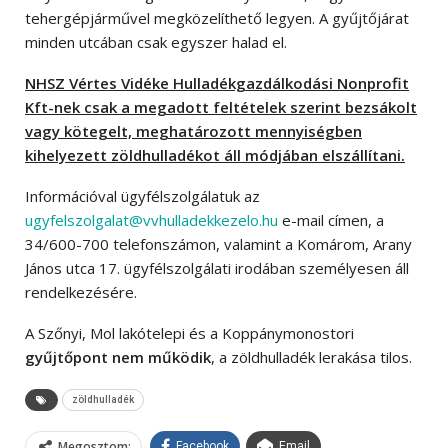
tehergépjárművel megközelíthető legyen. A gyűjtőjárat
minden utcában csak egyszer halad el.
NHSZ Vértes Vidéke Hulladékgazdálkodási Nonprofit
Kft-nek csak a megadott feltételek szerint bezsákolt
vagy kötegelt, meghatározott mennyiségben
kihelyezett zöldhulladékot áll módjában elszállítani.
Információval ügyfélszolgálatuk az
ugyfelszolgalat@vvhulladekkezelo.hu
e-mail címen, a
34/600-700 telefonszámon, valamint a Komárom, Arany
János utca 17. ügyfélszolgálati irodában személyesen áll
rendelkezésére.
A Szőnyi, Mol lakótelepi és a Koppánymonostori
gyűjtőpont nem működik
, a zöldhulladék lerakása tilos.
zöldhulladék
Megosztom:
Facebook
Email