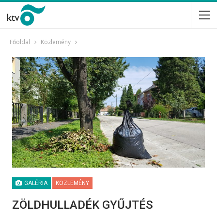
Főoldal
Közlemény
GALÉRIA
KÖZLEMÉNY
ZÖLDHULLADÉK GYŰJTÉS