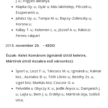
J. u.; Frigyes laktanya
Klapka Gy. u.; Gyár u; Máv lakótelep, Péczeli u.;
Eszperantó u.;
Juhász Gy. u.; Tompa M. u.; Bajcsy-Zsilinszky u.;
Korona u.;
Kállay T. u.; Kelemen L. u.; József A. u.; Rákóczi
Ferenc rakpart
november 20. – KEDD
Észak- Kelet Komárom (Igmándi úttól keletre,
Mártírok úttól északra eső városrész):
Sport u.; Liszt F. u.; Táncsics M. u.; Igmándi u.; Kalmár
köz , Asztalos B. u.; Tóth Lőrinc u.; Beöthy Zs. u.;
Liget köz; Munkás köz; Czuczor G. u.
Felvidéki u. Ghyczy K. u.; Jedlik Ányos u.; Damjanich J.
u.; Lajta u.; Bem J. u.; Erdélyi u.; Mártírok útja, Szélső
utca,