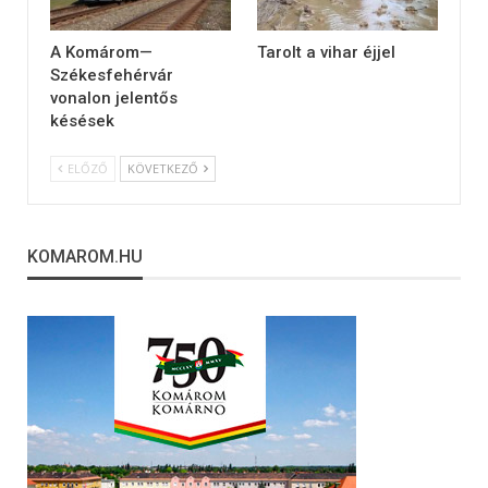
A Komárom—
Tarolt a vihar éjjel
Székesfehérvár
vonalon jelentős
késések
ELŐZŐ
KÖVETKEZŐ
KOMAROM.HU