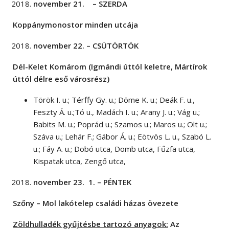
november 21. – SZERDA
Koppánymonostor minden utcája
november 22. – CSÜTÖRTÖK
Dél-Kelet Komárom (Igmándi úttól keletre, Mártírok
úttól délre eső városrész)
Török I. u.; Térffy Gy. u.; Döme K. u.; Deák F. u.,
Feszty Á. u.;Tó u., Madách I. u.; Arany J. u.; Vág u.;
Babits M. u.; Poprád u.; Szamos u.; Maros u.; Olt u.;
Száva u.; Lehár F.; Gábor Á. u.; Eötvös L. u., Szabó L.
u.; Fáy A. u.; Dobó utca, Domb utca, Fűzfa utca,
Kispatak utca, Zengő utca,
november 23. 1. – PÉNTEK
Szőny – Mol lakótelep családi házas övezete
Zöldhulladék gyűjtésbe tartozó anyagok:
Az