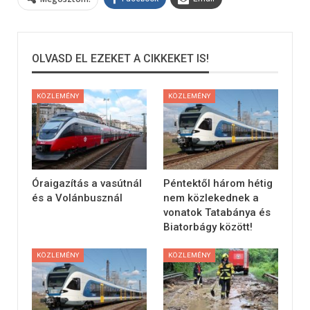
OLVASD EL EZEKET A CIKKEKET IS!
KÖZLEMÉNY
KÖZLEMÉNY
Óraigazítás a vasútnál
Péntektől három hétig
és a Volánbusznál
nem közlekednek a
vonatok Tatabánya és
Biatorbágy között!
KÖZLEMÉNY
KÖZLEMÉNY