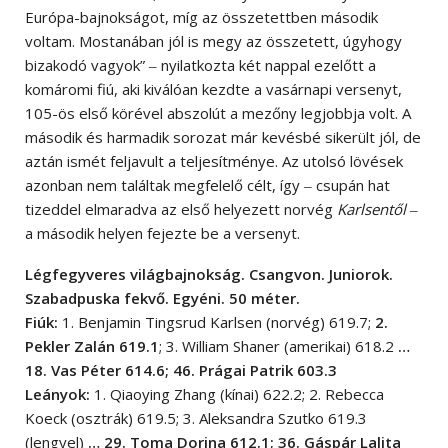
Európa-bajnokságot, míg az összetettben második
voltam. Mostanában jól is megy az összetett, úgyhogy
bizakodó vagyok” ‒ nyilatkozta két nappal ezelőtt a
komáromi fiú, aki kiválóan kezdte a vasárnapi versenyt,
105-ös első körével abszolút a mezőny legjobbja volt. A
második és harmadik sorozat már kevésbé sikerült jól, de
aztán ismét feljavult a teljesítménye. Az utolsó lövések
azonban nem találtak megfelelő célt, így ‒ csupán hat
tizeddel elmaradva az első helyezett norvég
Karlsentől
‒
a második helyen fejezte be a versenyt.
Légfegyveres világbajnokság. Csangvon. Juniorok.
Szabadpuska fekvő. Egyéni. 50 méter.
Fiúk:
1. Benjamin Tingsrud Karlsen (norvég) 619.7;
2.
Pekler Zalán 619.1
; 3. William Shaner (amerikai) 618.2
…
18. Vas Péter 614.6; 46. Prágai Patrik 603.3
Leányok:
1. Qiaoying Zhang (kínai) 622.2; 2. Rebecca
Koeck (osztrák) 619.5; 3. Aleksandra Szutko 619.3
(lengyel)
… 29. Toma Dorina 612.1; 36. Gáspár Lalita