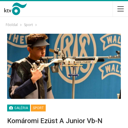
Főoldal
Sport
GALÉRIA
SPORT
Komáromi Ezüst A Junior Vb-N