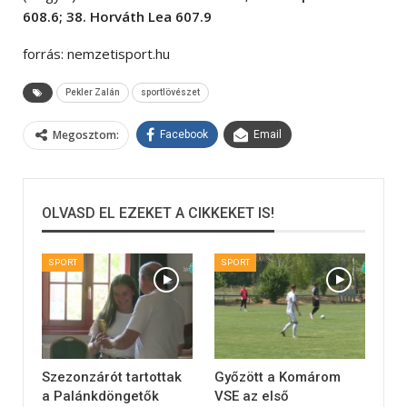
608.6; 38. Horváth Lea 607.9
forrás: nemzetisport.hu
Pekler Zalán
sportlövészet
Megosztom:
Facebook
Email
OLVASD EL EZEKET A CIKKEKET IS!
SPORT
SPORT
Szezonzárót tartottak
Győzött a Komárom
a Palánkdöngetők
VSE az első