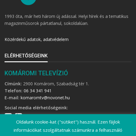
1993 óta, már heti három új adással. Helyi hírek és a tematikus
magazinműsorok pártatlanul, sokoldalúan.
Közérdekű adatok, adatvédelem
ELÉRHETŐSÉGEINK
KOMÁROMI TELEVÍZIÓ
Címünk:
2900 Komárom, Szabadság tér 1.
Telefon:
06 34 341 941
E-mail:
komaromtv@novonet.hu
Social media elérhetőségeink:
Oldalunk cookie-kat ("sütiket") használ. Ezen fájlok
információkat szolgáltatnak számunkra a felhasználó