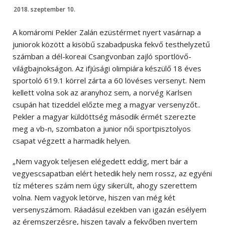
2018. szeptember 10.
A komáromi Pekler Zalán ezüstérmet nyert vasárnap a
juniorok között a kisöbű szabadpuska fekvő testhelyzetű
számban a dél-koreai Csangvonban zajló sportlövő-
világbajnokságon. Az ifjúsági olimpiára készülő 18 éves
sportoló 619.1 körrel zárta a 60 lövéses versenyt. Nem
kellett volna sok az aranyhoz sem, a norvég Karlsen
csupán hat tizeddel előzte meg a magyar versenyzőt..
Pekler a magyar küldöttség második érmét szerezte
meg a vb-n, szombaton a junior női sportpisztolyos
csapat végzett a harmadik helyen.
„Nem vagyok teljesen elégedett eddig, mert bár a
vegyescsapatban elért hetedik hely nem rossz, az egyéni
tíz méteres szám nem úgy sikerült, ahogy szerettem
volna. Nem vagyok letörve, hiszen van még két
versenyszámom. Ráadásul ezekben van igazán esélyem
az éremszerzésre, hiszen tavaly a fekvőben nyertem