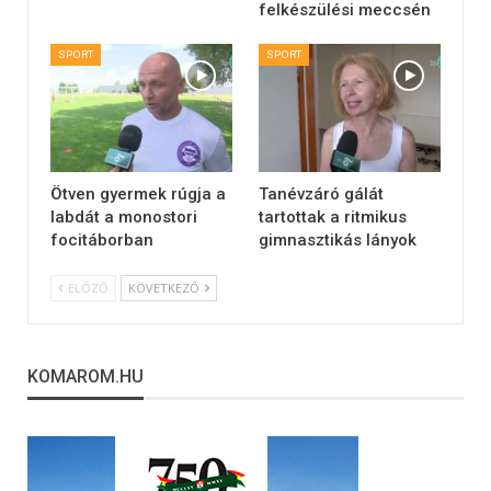
felkészülési meccsén
SPORT
SPORT
Ötven gyermek rúgja a
Tanévzáró gálát
labdát a monostori
tartottak a ritmikus
focitáborban
gimnasztikás lányok
ELŐZŐ
KÖVETKEZŐ
KOMAROM.HU