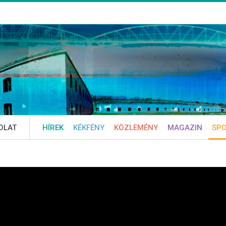
OLAT
HÍREK
KÉKFÉNY
KÖZLEMÉNY
MAGAZIN
SP