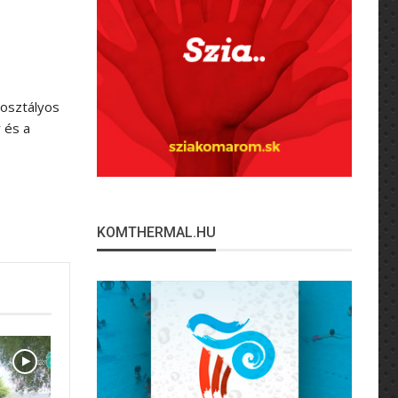
 osztályos
 és a
KOMTHERMAL.HU