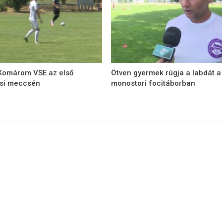
 Komárom VSE az első
Ötven gyermek rúgja a labdát a
ési meccsén
monostori focitáborban