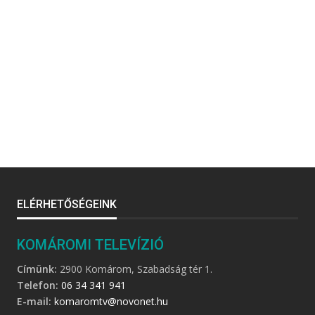
ELÉRHETŐSÉGEINK
KOMÁROMI TELEVÍZIÓ
Címünk:
2900 Komárom, Szabadság tér 1.
Telefon:
06 34 341 941
E-mail:
komaromtv@novonet.hu