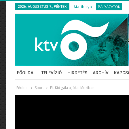
Ma:
Ibolya
PÁLYÁZATOK
2026. AUGUSZTUS 7., PÉNTEK
FŐOLDAL
TELEVÍZIÓ
HIRDETÉS
ARCHÍV
KAPCS
Főoldal
Sport
Fit-Kid gála a Jókai Moziban