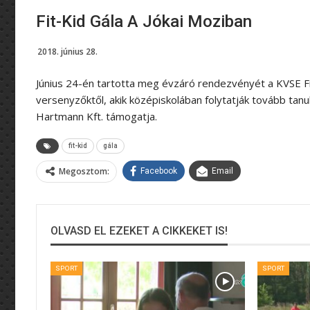
Fit-Kid Gála A Jókai Moziban
2018. június 28.
Június 24-én tartotta meg évzáró rendezvényét a KVSE Fit
versenyzőktől, akik középiskolában folytatják tovább tan
Hartmann Kft. támogatja.
fit-kid
gála
Megosztom:
Facebook
Email
OLVASD EL EZEKET A CIKKEKET IS!
SPORT
SPORT