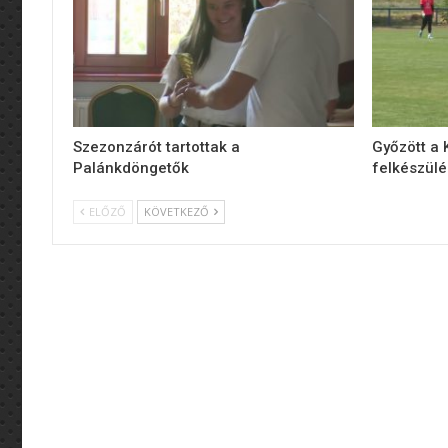
Szezonzárót tartottak a
Győzött a
Palánkdöngetők
felkészül
ELŐZŐ
KÖVETKEZŐ