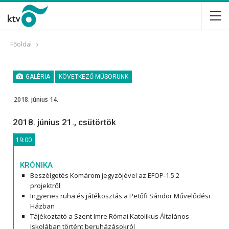
Főoldal
GALÉRIA
KÖVETKEZŐ MŰSORUNK
2018. június 14.
2018. június 21., csütörtök
19:00
KRÓNIKA
Beszélgetés Komárom jegyzőjével az EFOP-1.5.2
projektről
Ingyenes ruha és játékosztás a Petőfi Sándor Művelődési
Házban
Tájékoztató a Szent Imre Római Katolikus Általános
Iskolában történt beruházásokról