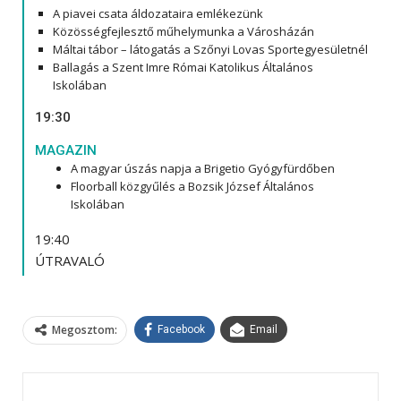
A piavei csata áldozataira emlékezünk
Közösségfejlesztő műhelymunka a Városházán
Máltai tábor – látogatás a Szőnyi Lovas Sportegyesületnél
Ballagás a Szent Imre Római Katolikus Általános
Iskolában
19:30
MAGAZIN
A magyar úszás napja a Brigetio Gyógyfürdőben
Floorball közgyűlés a Bozsik József Általános
Iskolában
19:40
ÚTRAVALÓ
Megosztom:
Facebook
Email