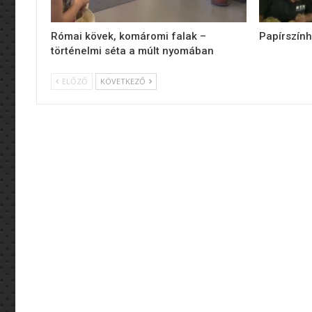
Római kövek, komáromi falak –
Papírszính
történelmi séta a múlt nyomában
ELŐZŐ
KÖVETKEZŐ