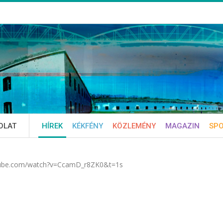
OLAT
HÍREK
KÉKFÉNY
KÖZLEMÉNY
MAGAZIN
SP
tube.com/watch?v=CcamD_r8ZK0&t=1s