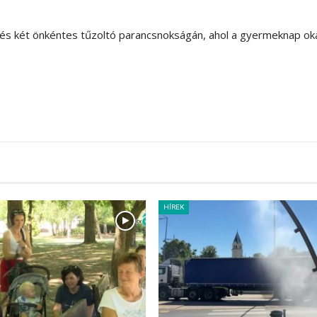
s két önkéntes tűzoltó parancsnokságán, ahol a gyermeknap oká
HÍREK