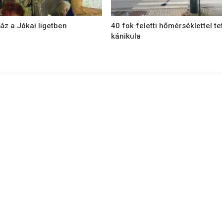
áz a Jókai ligetben
40 fok feletti hőmérséklettel te
kánikula