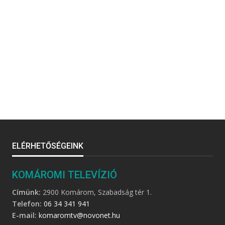
ELÉRHETŐSÉGEINK
KOMÁROMI TELEVÍZIÓ
Címünk:
2900 Komárom, Szabadság tér 1.
Telefon:
06 34 341 941
E-mail:
komaromtv@novonet.hu