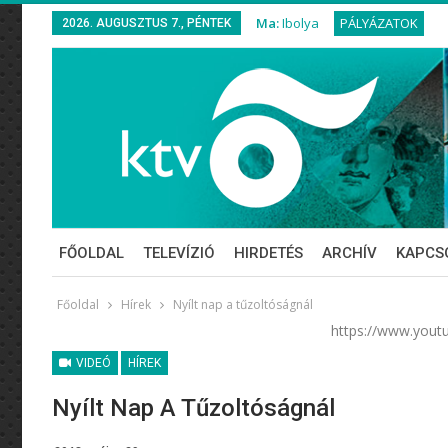
Ma:
Ibolya
PÁLYÁZATOK
2026. AUGUSZTUS 7., PÉNTEK
FŐOLDAL
TELEVÍZIÓ
HIRDETÉS
ARCHÍV
KAPCS
Főoldal
Hírek
Nyílt nap a tűzoltóságnál
https://www.you
VIDEÓ
HÍREK
Nyílt Nap A Tűzoltóságnál