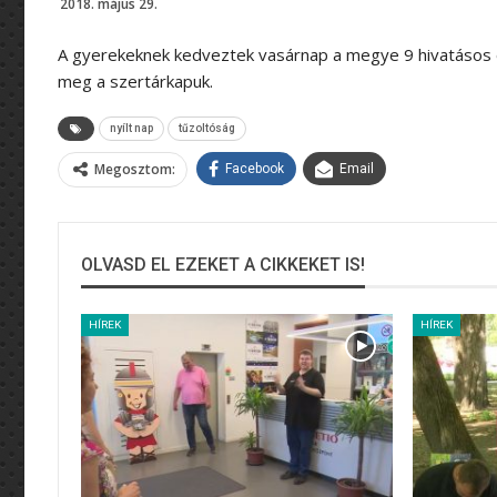
2018. május 29.
A gyerekeknek kedveztek vasárnap a megye 9 hivatásos é
meg a szertárkapuk.
nyílt nap
tűzoltóság
Megosztom:
Facebook
Email
OLVASD EL EZEKET A CIKKEKET IS!
HÍREK
HÍREK