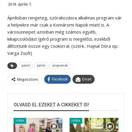
2018. április 7.
Áprilisban rengeteg, szórakozásra alkalmas program vár
a helyiekre már csak a Komáromi Napok miatt is. A
városünnepet azonban még számos egyéb,
kikapcsolódást ígérő program is megelőzi, ezekből
állítottunk össze egy csokorral. (szerk.: Hajnal Dóra op.:
Varga Zsolt)
ajánló
április
programok
Megosztom:
Facebook
Email
OLVASD EL EZEKET A CIKKEKET IS!
HÍREK
HÍREK