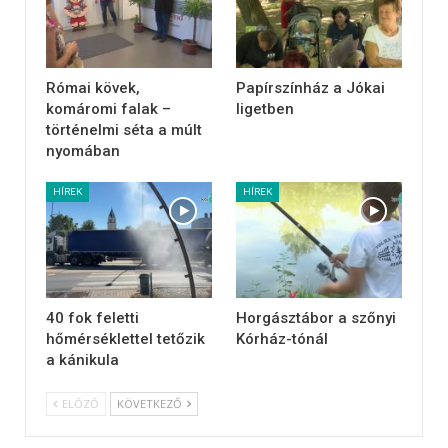
Római kövek,
Papírszínház a Jókai
komáromi falak –
ligetben
történelmi séta a múlt
nyomában
HÍREK
HÍREK
40 fok feletti
Horgásztábor a szőnyi
hőmérséklettel tetőzik
Kórház-tónál
a kánikula
ELŐZŐ
KÖVETKEZŐ