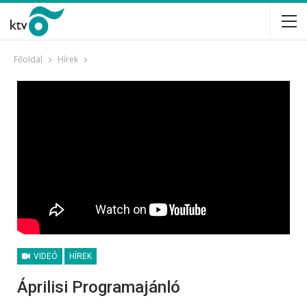
Főoldal
Hírek
VIDEÓ
HÍREK
Áprilisi Programajánló