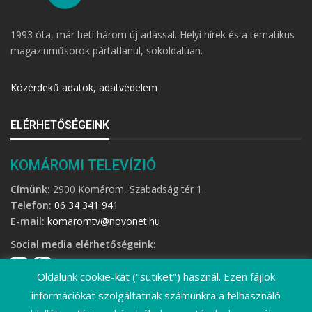
1993 óta, már heti három új adással. Helyi hírek és a tematikus
magazinműsorok pártatlanul, sokoldalúan.
Közérdekű adatok, adatvédelem
ELÉRHETŐSÉGEINK
KOMÁROMI TELEVÍZIÓ
Címünk:
2900 Komárom, Szabadság tér 1.
Telefon:
06 34 341 941
E-mail:
komaromtv@novonet.hu
Social media elérhetőségeink:
Oldalunk cookie-kat ("sütiket") használ. Ezen fájlok
információkat szolgáltatnak számunkra a felhasználó