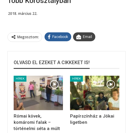
Több Korosztályban
2018. március 22.
Megosztom:
Facebook
Email
OLVASD EL EZEKET A CIKKEKET IS!
HÍREK
HÍREK
Római kövek,
Papírszínház a Jókai
komáromi falak –
ligetben
történelmi séta a múlt