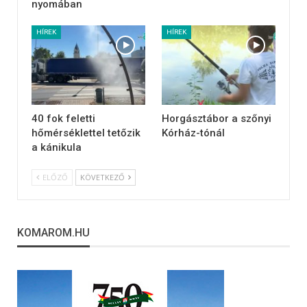
nyomában
HÍREK
HÍREK
40 fok feletti
Horgásztábor a szőnyi
hőmérséklettel tetőzik
Kórház-tónál
a kánikula
ELŐZŐ
KÖVETKEZŐ
KOMAROM.HU