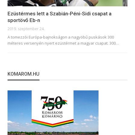
Ezüstérmes lett a Szabián-Péni-Sidi csapat a
sportövő Eb-n
2019. szeptember 24.
A tomezzói Európa-bajnokságon a nagyöbű puskások 300
méteres versenyén nyert ezüstérmet a magyar csapat.
300
…
KOMAROM.HU