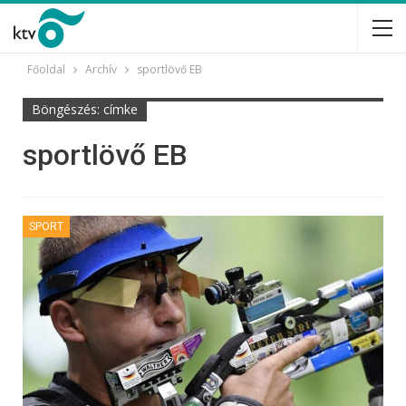
Főoldal
Archív
sportlövő EB
Böngészés: címke
sportlövő EB
SPORT