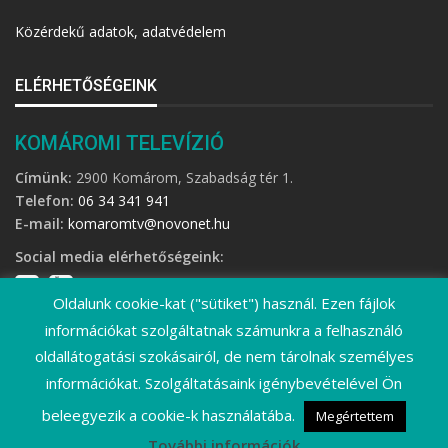
Közérdekű adatok, adatvédelem
ELÉRHETŐSÉGEINK
KOMÁROMI TELEVÍZIÓ
Címünk:
2900 Komárom, Szabadság tér 1.
Telefon:
06 34 341 941
E-mail:
komaromtv@novonet.hu
Social media elérhetőségeink:
Oldalunk cookie-kat ("sütiket") használ. Ezen fájlok
információkat szolgáltatnak számunkra a felhasználó
oldallátogatási szokásairól, de nem tárolnak személyes
információkat. Szolgáltatásaink igénybevételével Ön
©
2026 Komáromi Televízió • Minden jog fenntartva!
beleegyezik a cookie-k használatába.
Megértettem
További információk