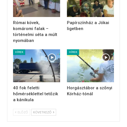
Római kövek,
Papírszínház a Jókai
komáromi falak –
ligetben
történelmi séta a múlt
nyomában
HÍREK
HÍREK
40 fok feletti
Horgásztábor a szőnyi
hőmérséklettel tetőzik
Kórház-tónál
a kánikula
ELŐZŐ
KÖVETKEZŐ