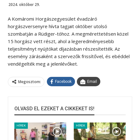
2024. október 29.
A Komáromi Horgászegyesület évadzáró
horgászversenyre hívta tagjait október utolsó
szombatján a Rüdiger-tóhoz. A megmérettetésen közel
15 horgász vett részt, ahol a legeredményesebb
teljesítményt nyújtókat díjazásban részesítették. Az
esemény zárásaként a szervezők frissítővel, és ebéddel
vendégelték meg a jelenlévőket.
Megosztom:
Facebook
Email
OLVASD EL EZEKET A CIKKEKET IS!
HÍREK
HÍREK