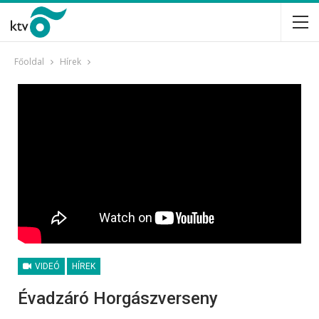
Főoldal
Hírek
VIDEÓ
HÍREK
Évadzáró Horgászverseny