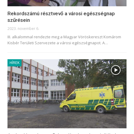
Rekordszámú résztvevő a városi egészségnap
szűrésein
2023. november 6.
III. alkalommal rendezte meg a Magyar Vöröskereszt Komárom
Kisbér Területi Szervezete a városi egészségnapot. A
…
HÍREK