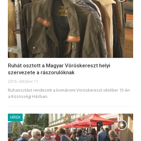
Ruhát osztott a Magyar Vöröskereszt helyi
szervezete a rászorulóknak
2018. október 17.
Ruhaosztást rendezett a komáromi Vöröskereszt október 15-én
a Közösségi Házban.
HÍREK