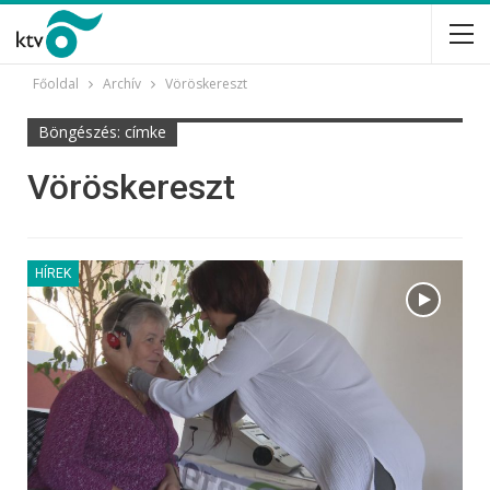
Főoldal
Archív
Vöröskereszt
Böngészés: címke
Vöröskereszt
HÍREK