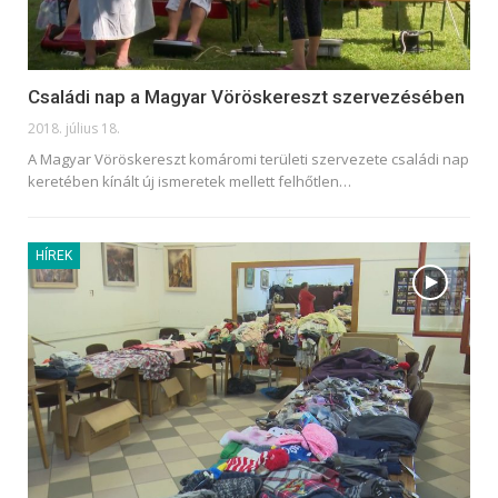
Családi nap a Magyar Vöröskereszt szervezésében
2018. július 18.
A Magyar Vöröskereszt komáromi területi szervezete családi nap
keretében kínált új ismeretek mellett felhőtlen…
HÍREK