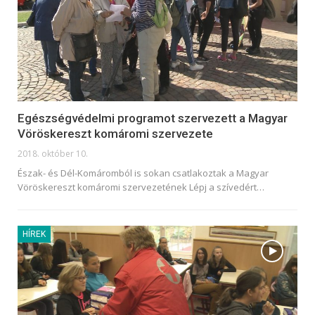
Egészségvédelmi programot szervezett a Magyar
Vöröskereszt komáromi szervezete
2018. október 10.
Észak- és Dél-Komáromból is sokan csatlakoztak a Magyar
Vöröskereszt komáromi szervezetének Lépj a szívedért…
HÍREK