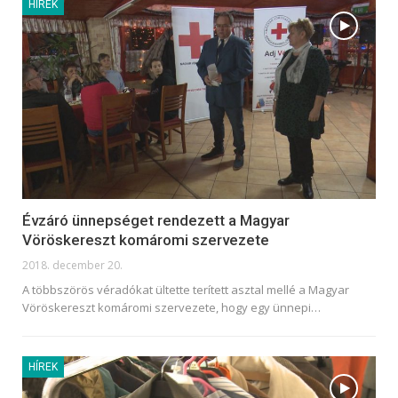
HÍREK
Évzáró ünnepséget rendezett a Magyar
Vöröskereszt komáromi szervezete
2018. december 20.
A többszörös véradókat ültette terített asztal mellé a Magyar
Vöröskereszt komáromi szervezete, hogy egy ünnepi…
HÍREK