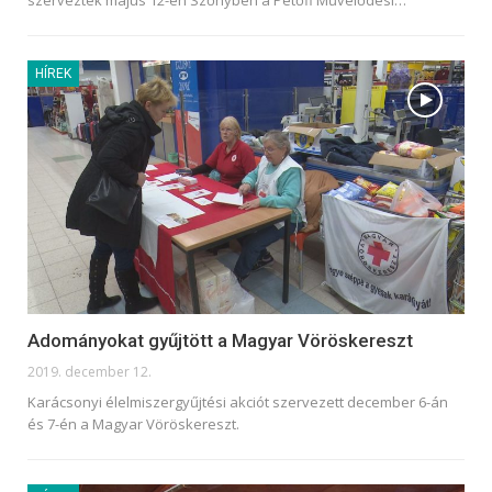
szervezték május 12-én Szőnyben a Petőfi Művelődési
…
HÍREK
Adományokat gyűjtött a Magyar Vöröskereszt
2019. december 12.
Karácsonyi élelmiszergyűjtési akciót szervezett december 6-án
és 7-én a Magyar Vöröskereszt.