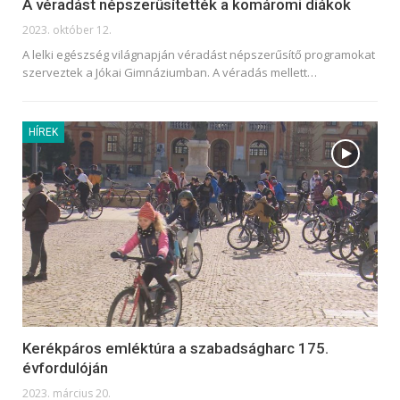
A véradást népszerűsítették a komáromi diákok
2023. október 12.
A lelki egészség világnapján véradást népszerűsítő programokat
szerveztek a Jókai Gimnáziumban. A véradás mellett
…
HÍREK
Kerékpáros emléktúra a szabadságharc 175.
évfordulóján
2023. március 20.