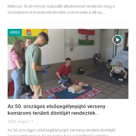
Március 16-án immár második alkalommal rendezte meg a
Vöröskereszt komáromi területi szervezete a 48-as
…
HÍREK
Az 50. országos elsősegélynyújtó verseny
komáromi területi döntőjét rendezték…
2022. május 17.
Az 50. országos elsősegélynyújtó verseny területi döntőjét