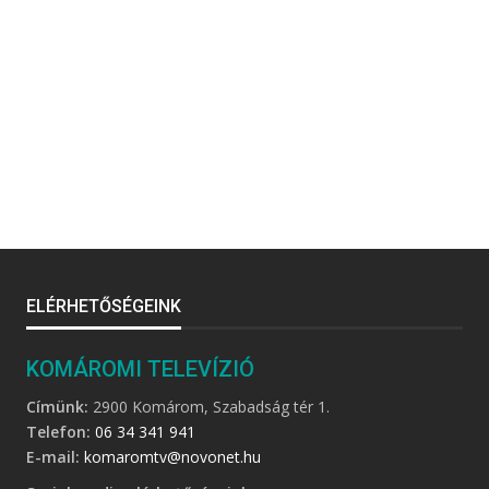
ELÉRHETŐSÉGEINK
KOMÁROMI TELEVÍZIÓ
Címünk:
2900 Komárom, Szabadság tér 1.
Telefon:
06 34 341 941
E-mail:
komaromtv@novonet.hu