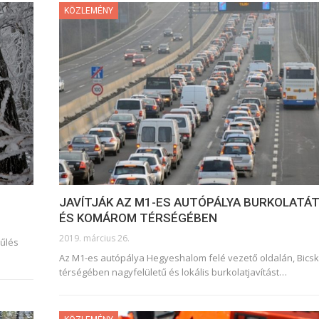
KÖZLEMÉNY
JAVÍTJÁK AZ M1-ES AUTÓPÁLYA BURKOLATÁT
ÉS KOMÁROM TÉRSÉGÉBEN
2019. március 26.
hűlés
Az M1-es autópálya Hegyeshalom felé vezető oldalán, Bics
térségében nagyfelületű és lokális burkolatjavítást
…