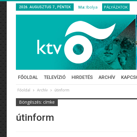
Ma:
Ibolya
PÁLYÁZATOK
2026. AUGUSZTUS 7., PÉNTEK
FŐOLDAL
TELEVÍZIÓ
HIRDETÉS
ARCHÍV
KAPCS
Főoldal
Archív
útinform
Böngészés: címke
útinform