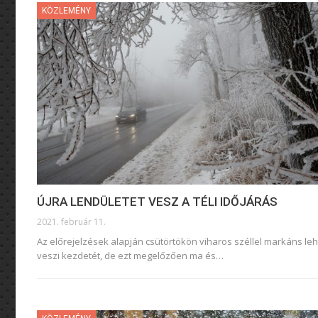
KÖZLEMÉNY
ÚJRA LENDÜLETET VESZ A TÉLI IDŐJÁRÁS
2021. február 11.
Az előrejelzések alapján csütörtökön viharos széllel markáns le
veszi kezdetét, de ezt megelőzően ma és
…