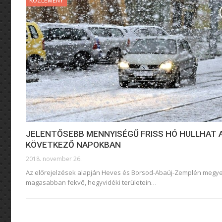
KÖZLEMÉNY
JELENTŐSEBB MENNYISÉGŰ FRISS HÓ HULLHAT 
KÖVETKEZŐ NAPOKBAN
2018. november 26.
Az előrejelzések alapján Heves és Borsod-Abaúj-Zemplén megye
magasabban fekvő, hegyvidéki területein…