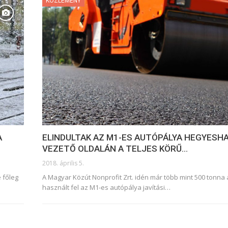
KÖZLEMÉNY
A
ELINDULTAK AZ M1-ES AUTÓPÁLYA HEGYESH
VEZETŐ OLDALÁN A TELJES KÖRŰ…
2018. április 5.
 főleg
A Magyar Közút Nonprofit Zrt. idén már több mint 500 tonna 
használt fel az M1-es autópálya javítási…