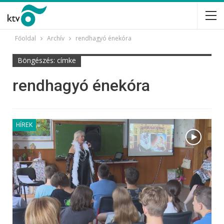
Főoldal
Archív
rendhagyó énekóra
Böngészés: címke
rendhagyó énekóra
HÍREK