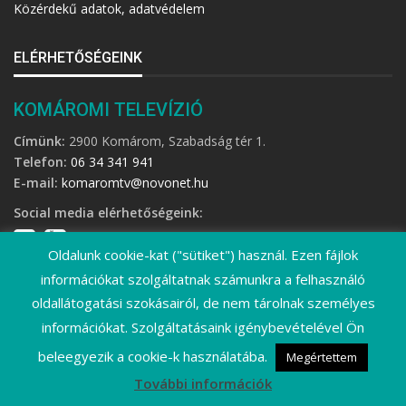
Közérdekű adatok, adatvédelem
ELÉRHETŐSÉGEINK
KOMÁROMI TELEVÍZIÓ
Címünk:
2900 Komárom, Szabadság tér 1.
Telefon:
06 34 341 941
E-mail:
komaromtv@novonet.hu
Social media elérhetőségeink:
Oldalunk cookie-kat ("sütiket") használ. Ezen fájlok
információkat szolgáltatnak számunkra a felhasználó
oldallátogatási szokásairól, de nem tárolnak személyes
információkat. Szolgáltatásaink igénybevételével Ön
©
2026 Komáromi Televízió • Minden jog fenntartva!
beleegyezik a cookie-k használatába.
Megértettem
További információk