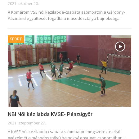
2021. október 20.
A Komárom VSE női kézilabda-csapata szombaton a Gárdony-
Pázmánd együttesét fogadta a másodosztályú bajnokság
…
SPORT
NBI Női kézilabda KVSE- Pénzügyőr
2021. szeptember 27.
A KVSE női kézilabda csapata szombaton megszerezte első
győzelmét a másodosztályú bajnokság nyugati csoportjában,
…