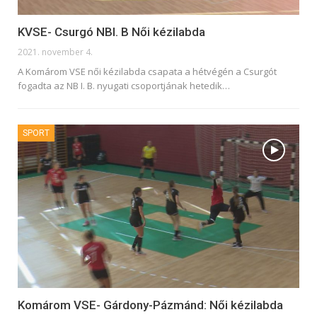
KVSE- Csurgó NBI. B Női kézilabda
2021. november 4.
A Komárom VSE női kézilabda csapata a hétvégén a Csurgót
fogadta az NB I. B. nyugati csoportjának hetedik
…
SPORT
Komárom VSE- Gárdony-Pázmánd: Női kézilabda