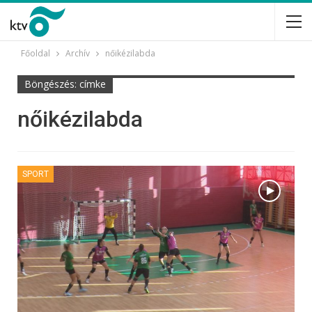
Főoldal
Archív
nőikézilabda
Böngészés: címke
nőikézilabda
SPORT