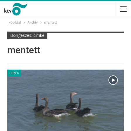
Főoldal
Archív
mentett
Böngészés: címke
mentett
HÍREK