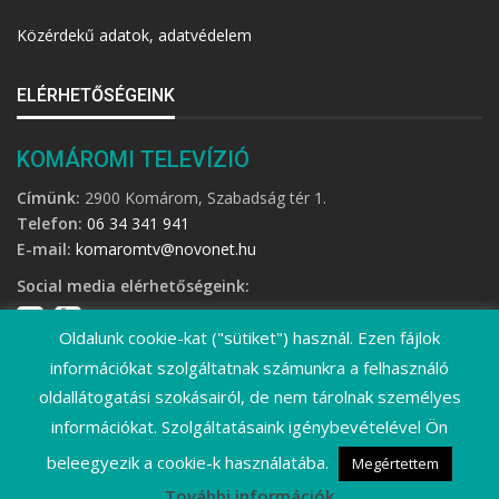
Közérdekű adatok, adatvédelem
ELÉRHETŐSÉGEINK
KOMÁROMI TELEVÍZIÓ
Címünk:
2900 Komárom, Szabadság tér 1.
Telefon:
06 34 341 941
E-mail:
komaromtv@novonet.hu
Social media elérhetőségeink:
Oldalunk cookie-kat ("sütiket") használ. Ezen fájlok
információkat szolgáltatnak számunkra a felhasználó
oldallátogatási szokásairól, de nem tárolnak személyes
információkat. Szolgáltatásaink igénybevételével Ön
©
2026 Komáromi Televízió • Minden jog fenntartva!
beleegyezik a cookie-k használatába.
Megértettem
További információk