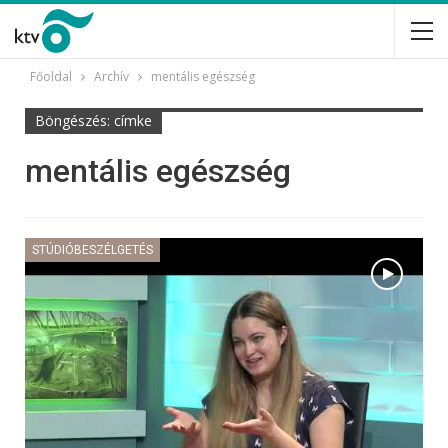
Főoldal
Archív
mentális egészség
Böngészés: címke
mentális egészség
STÚDIÓBESZÉLGETÉS