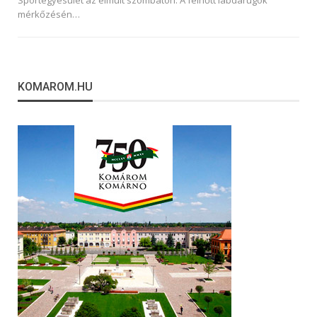
Sportegyesület az elmúlt szombaton. A felnőtt labdarúgók
mérkőzésén…
KOMAROM.HU