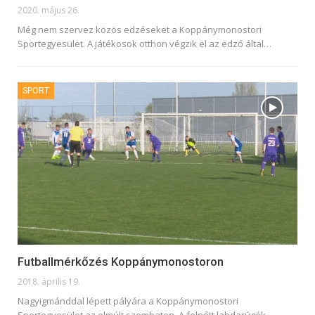
2020. május 26.
Még nem szervez közös edzéseket a Koppánymonostori
Sportegyesület. A játékosok otthon végzik el az edző által
…
SPORT
Futballmérkőzés Koppánymonostoron
2018. április 19.
Nagyigmánddal lépett pályára a Koppánymonostori