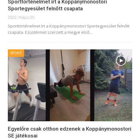
Sporttörténelmet írt a Koppánymonostori
Sportegyesület felnőtt csapata
2022. május 25.
Sporttörténelmet írt a Koppánymonostori Sportegyesület felnőtt
csapata. Ezüstérmet szerzett a megye első
…
SPORT
Egyelőre csak otthon edzenek a Koppánymonostori
SE játékosai