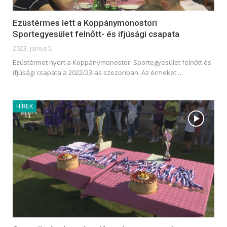
Ezüstérmes lett a Koppánymonostori
Sportegyesület felnőtt- és ifjúsági csapata
2023. június 5.
Ezüstérmet nyert a Koppánymonostori Sportegyesület felnőtt és
ifjúsági csapata a 2022/23-as szezonban. Az érmeket
…
HÍREK