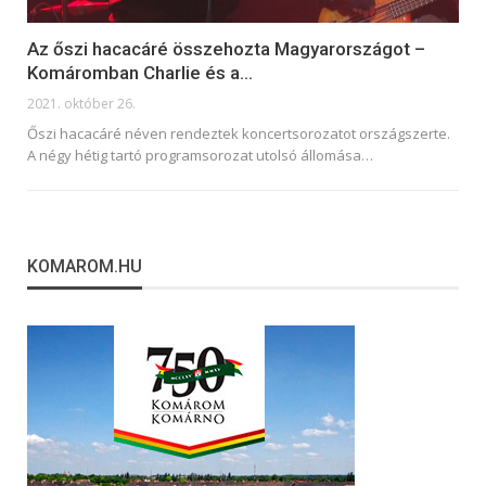
Az őszi hacacáré összehozta Magyarországot –
Komáromban Charlie és a…
2021. október 26.
Őszi hacacáré néven rendeztek koncertsorozatot országszerte.
A négy hétig tartó programsorozat utolsó állomása
…
KOMAROM.HU