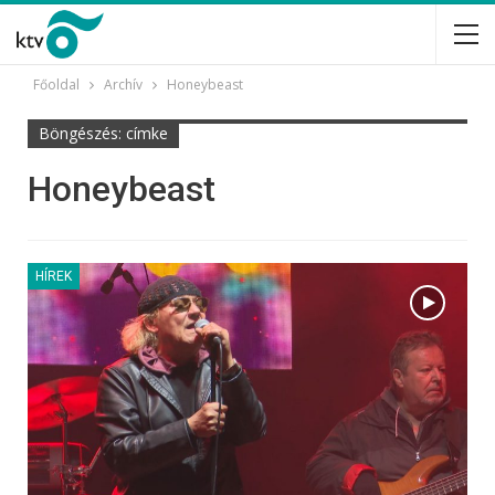
Főoldal
Archív
Honeybeast
Böngészés: címke
Honeybeast
HÍREK