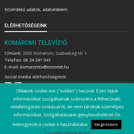
Közérdekű adatok, adatvédelem
ELÉRHETŐSÉGEINK
KOMÁROMI TELEVÍZIÓ
Címünk:
2900 Komárom, Szabadság tér 1.
Telefon:
06 34 341 941
E-mail:
komaromtv@novonet.hu
Social media elérhetőségeink:
Oldalunk cookie-kat ("sütiket") használ. Ezen fájlok
információkat szolgáltatnak számunkra a felhasználó
oldallátogatási szokásairól, de nem tárolnak személyes
információkat. Szolgáltatásaink igénybevételével Ön
©
2026 Komáromi Televízió • Minden jog fenntartva!
beleegyezik a cookie-k használatába.
Megértettem
További információk