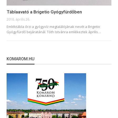
Táblaavató a Brigetio Gyógyfürdőben
2018. április 26.
Emléktábla őrzi a gyógyvíz megtalálójának nevét a Brigetio
Gyógyfürdő bejáratánál. Tóth Istvánra emlékeztek április…
KOMAROM.HU