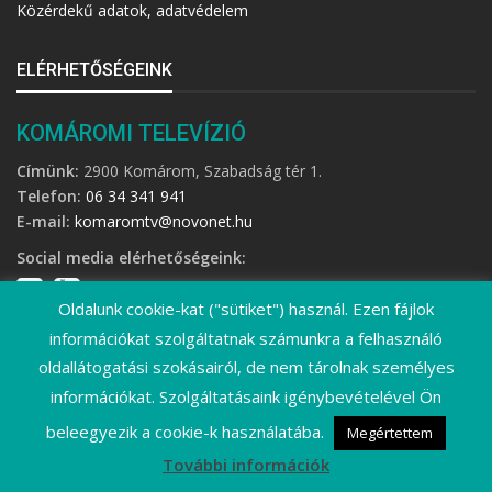
Közérdekű adatok, adatvédelem
ELÉRHETŐSÉGEINK
KOMÁROMI TELEVÍZIÓ
Címünk:
2900 Komárom, Szabadság tér 1.
Telefon:
06 34 341 941
E-mail:
komaromtv@novonet.hu
Social media elérhetőségeink:
Oldalunk cookie-kat ("sütiket") használ. Ezen fájlok
információkat szolgáltatnak számunkra a felhasználó
oldallátogatási szokásairól, de nem tárolnak személyes
információkat. Szolgáltatásaink igénybevételével Ön
©
2026 Komáromi Televízió • Minden jog fenntartva!
beleegyezik a cookie-k használatába.
Megértettem
További információk