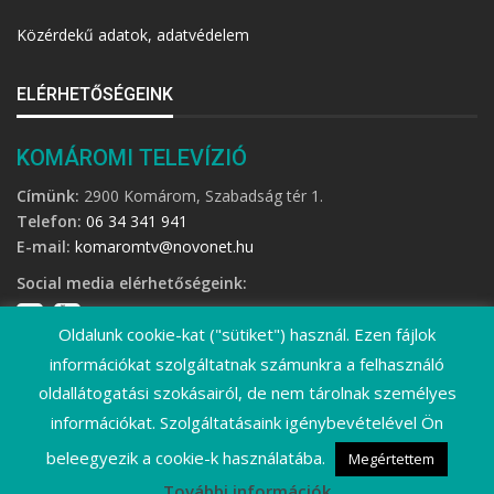
Közérdekű adatok, adatvédelem
ELÉRHETŐSÉGEINK
KOMÁROMI TELEVÍZIÓ
Címünk:
2900 Komárom, Szabadság tér 1.
Telefon:
06 34 341 941
E-mail:
komaromtv@novonet.hu
Social media elérhetőségeink:
Oldalunk cookie-kat ("sütiket") használ. Ezen fájlok
információkat szolgáltatnak számunkra a felhasználó
oldallátogatási szokásairól, de nem tárolnak személyes
információkat. Szolgáltatásaink igénybevételével Ön
©
2026 Komáromi Televízió • Minden jog fenntartva!
beleegyezik a cookie-k használatába.
Megértettem
További információk