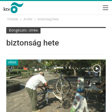
Főoldal
Archív
biztonság hete
Böngészés: címke
biztonság hete
HÍREK