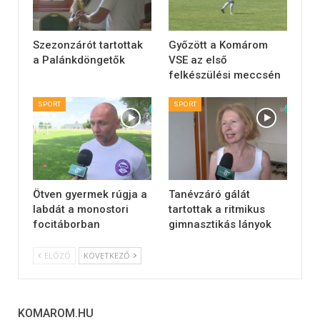
Szezonzárót tartottak
Győzött a Komárom
a Palánkdöngetők
VSE az első
felkészülési meccsén
SPORT
SPORT
Ötven gyermek rúgja a
Tanévzáró gálát
labdát a monostori
tartottak a ritmikus
focitáborban
gimnasztikás lányok
ELŐZŐ
KÖVETKEZŐ
KOMAROM.HU