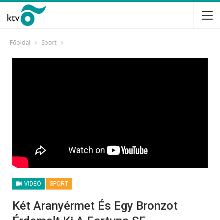
Főoldal
Sport
VIDEÓ
SPORT
Két Aranyérmet És Egy Bronzot