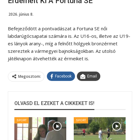
Érdemelt Ki A Fortuna SE
2026. június 8.
Befejeződött a pontvadászat a Fortuna SE női
labdarúgócsapatai számára is. Az U16-os, illetve az U19-
es lányok arany-, míg a felnőtt hölgyek bronzérmet
szereztek a vármegyei bajnokságokban. Az utolsó
játéknapon átvehették az érmeiket is.
Megosztom:
Facebook
Email
OLVASD EL EZEKET A CIKKEKET IS!
SPORT
SPORT