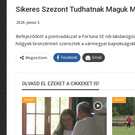
Sikeres Szezont Tudhatnak Maguk M
2026. június 5.
Befejeződött a pontvadászat a Fortuna SE női labdarúgócs
hölgyek bronzérmet szereztek a vármegyei bajnokságokba
Megosztom:
Facebook
Email
OLVASD EL EZEKET A CIKKEKET IS!
SPORT
SPORT