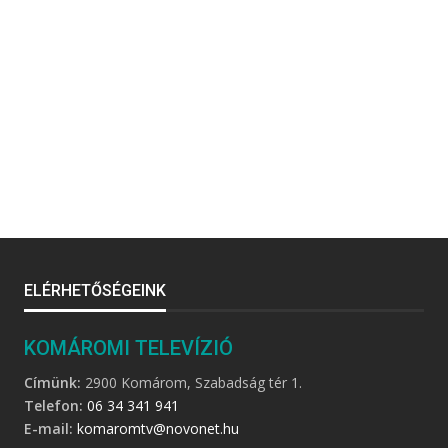
ELÉRHETŐSÉGEINK
KOMÁROMI TELEVÍZIÓ
Címünk:
2900 Komárom, Szabadság tér 1.
Telefon:
06 34 341 941
E-mail:
komaromtv@novonet.hu