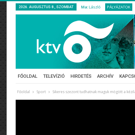
Ma:
László
PÁLYÁZATOK
2026. AUGUSZTUS 8., SZOMBAT
FŐOLDAL
TELEVÍZIÓ
HIRDETÉS
ARCHÍV
KAPCS
Főoldal
Sport
Sikeres szezont tudhatnak maguk mögött a kézi