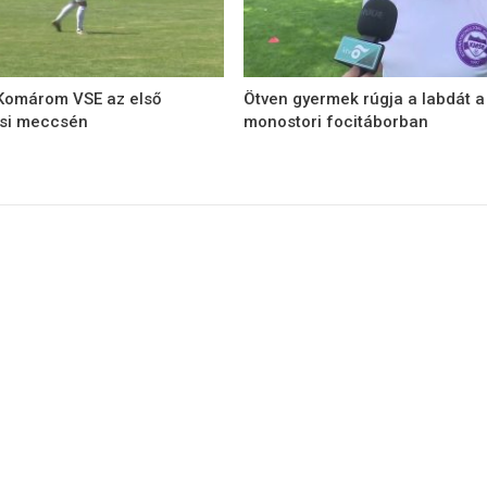
 Komárom VSE az első
Ötven gyermek rúgja a labdát a
ési meccsén
monostori focitáborban