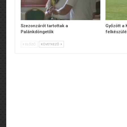
Szezonzárót tartottak a
Győzött a
Palánkdöngetők
felkészül
ELŐZŐ
KÖVETKEZŐ