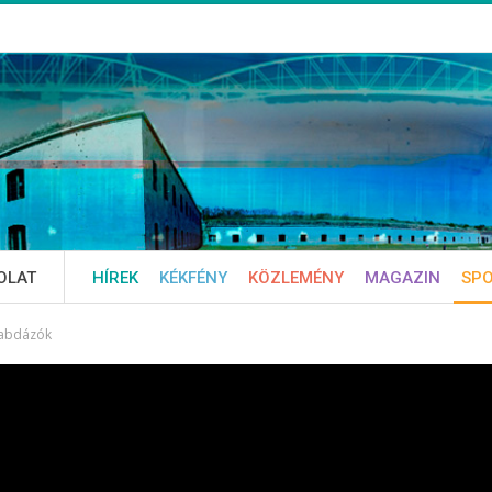
OLAT
HÍREK
KÉKFÉNY
KÖZLEMÉNY
MAGAZIN
SP
labdázók