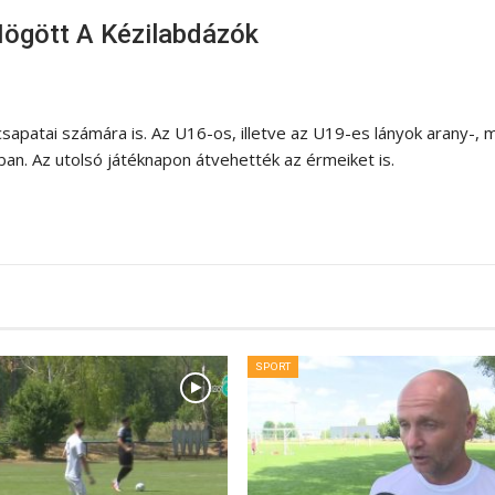
ögött A Kézilabdázók
apatai számára is. Az U16-os, illetve az U19-es lányok arany-, m
n. Az utolsó játéknapon átvehették az érmeiket is.
SPORT